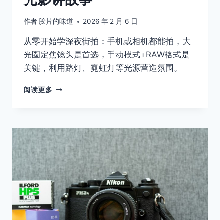
作者
胶片的味道
2026 年 2 月 6 日
从零开始学深夜街拍：手机或相机都能拍，大
光圈定焦镜头是首选，手动模式+RAW格式是
关键，利用路灯、霓虹灯等光源营造氛围。
深
阅读更多
夜
街
头
摄
影
指
南，
教
你
用
光
影