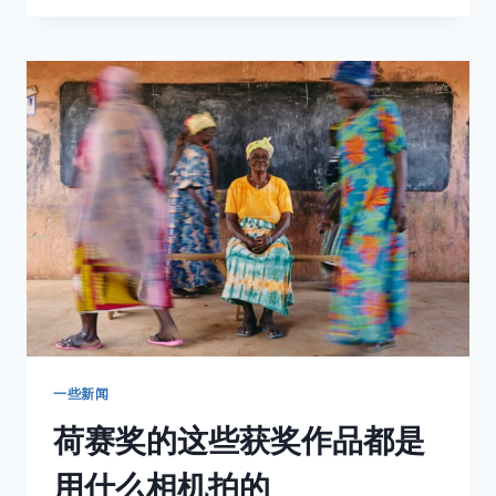
要
被
收
购
了，
又
一
次！
一些新闻
荷赛奖的这些获奖作品都是
用什么相机拍的