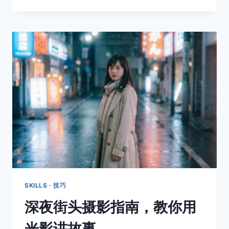
果
照
片
失
去
了
色
彩，
它
还
剩
下
什
么？
SKILLS · 技巧
深夜街头摄影指南，教你用
光影讲故事