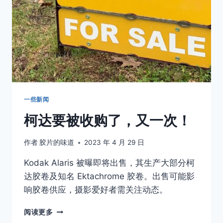
获
奖
作
品
欣
赏
一些新闻
柯达要被收购了，又一次！
作者
胶片的味道
2023 年 4 月 29 日
Kodak Alaris 被曝即将出售，其生产大部分柯
达胶卷及知名 Ektachrome 胶卷。出售可能影
响胶卷供应，摄影爱好者需关注动态。
柯
阅读更多
达