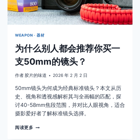
讲
故
事
WEAPON · 器材
为什么别人都会推荐你买一
支50mm的镜头？
作者
胶片的味道
2026 年 2 月 2 日
50mm镜头为何成为经典标准镜头？本文从历
史、视角和透视感解析其与全画幅的匹配，探
讨40-58mm焦段范围，并对比人眼视角，适合
摄影爱好者了解标准镜头选择。
为
阅读更多
什
么