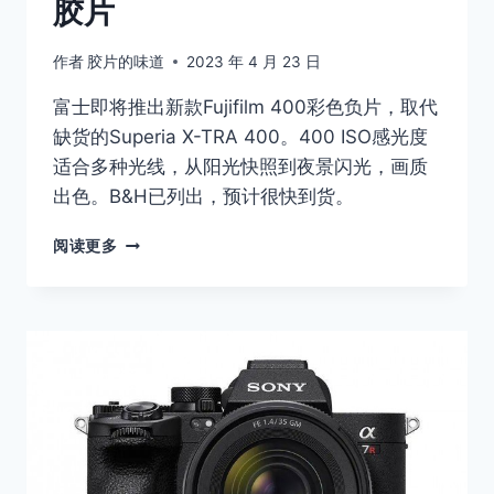
胶片
作者
胶片的味道
2023 年 4 月 23 日
富士即将推出新款Fujifilm 400彩色负片，取代
缺货的Superia X-TRA 400。400 ISO感光度
适合多种光线，从阳光快照到夜景闪光，画质
出色。B&H已列出，预计很快到货。
新
阅读更多
的
FUJIFILM
400
彩
负
可
能
取
代
SUPERIA