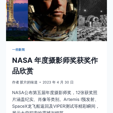
素
一些新闻
NASA 年度摄影师奖获奖作
品欣赏
作者
胶片的味道
2023 年 4 月 30 日
NASA公布第五届年度摄影师奖，12张获奖照
片涵盖纪实、肖像等类别。Artemis I预发射、
SpaceX龙飞船返回及VIPER测试等精彩瞬间，
展示太空探索的震撼与细节。