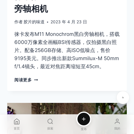
些？
旁轴相机
作者
胶片的味道
2023 年 4 月 23 日
徕卡发布M11 Monochrom黑白旁轴相机，搭载
6000万像素全画幅BSI传感器，仅拍摄黑白照
片。配备256GB存储、高ISO低噪点，售价
9195美元。同步推出新款Summilux-M 50mm
f/1.4镜头，最近对焦距离缩短至45cm。
徕
阅读更多
卡
推
出
M11
MONOCHROM
旁
轴
相
首页
探索
我的
发布