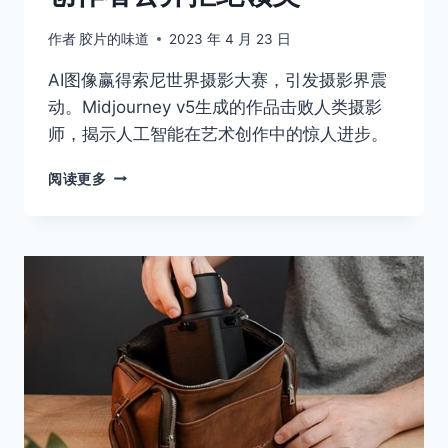
作者
胶片的味道
2023 年 4 月 23 日
AI图像赢得索尼世界摄影大赛，引发摄影界震
动。Midjourney v5生成的作品击败人类摄影
师，揭示人工智能在艺术创作中的惊人进步。
AI
阅读更多
照
片
获
得
了
重
大
摄
影
奖，
创
作
者