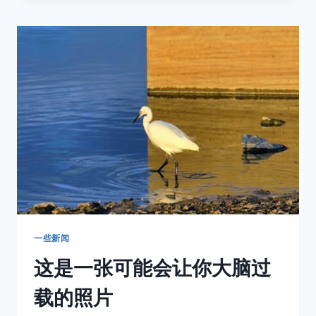
别
人
都
会
推
荐
你
买
一
支
50MM
的
镜
头？
一些新闻
这是一张可能会让你大脑过
载的照片