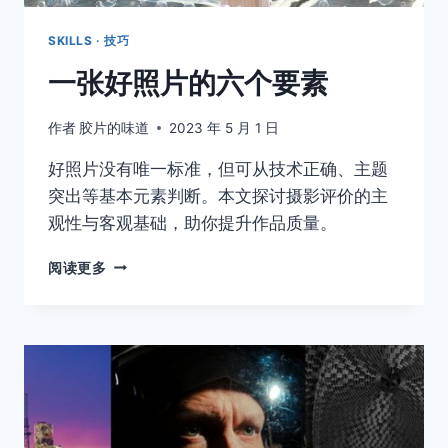
的
诉
SKILLS · 技巧
讼
一张好照片的六个要素
取消
搜索
作者
胶片的味道
2023 年 5 月 1 日
好照片没有唯一标准，但可从技术正确、主题
突出等基本元素判断。本文探讨摄影评价的主
观性与客观基础，助你提升作品质量。
一
阅读更多
张
好
照
片
的
六
个
要