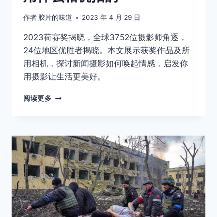
作者
胶片的味道
2023 年 4 月 29 日
2023荷赛奖揭晓，全球3752位摄影师角逐，
24位地区优胜者揭晓。本文展示获奖作品及所
用相机，探讨新闻摄影如何唤起情感，启发你
用摄影让生活更美好。
荷
阅读更多
赛
奖
的
这
些
获
奖
作
品
都
是