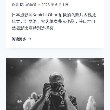
作者
胶片的味道
2023 年 6 月 1 日
日本摄影师Kenichi Ohno拍摄的鸟照片因视觉
错觉走红网络，实为单次曝光作品，获日本自
然摄影比赛特别选择奖。
这
阅读更多
是
一
张
可
能
会
让
你
大
脑
过
载
的
照