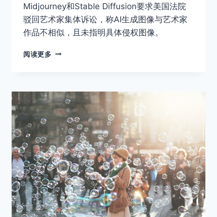
Midjourney和Stable Diffusion要求美国法院
驳回艺术家集体诉讼，称AI生成图像与艺术家
作品不相似，且未指明具体侵权图像。
人
阅读更多
工
智
能
软
件
公
司
要
求
法
院
驳
回
艺
术
家