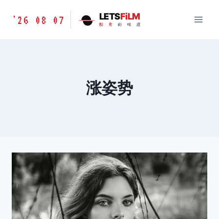
跳
胶
LETS
FiLM
'26 08 07
到
胶
片
的
味
道
片
内
的
容
味
道
LETSFILM
涨姿势