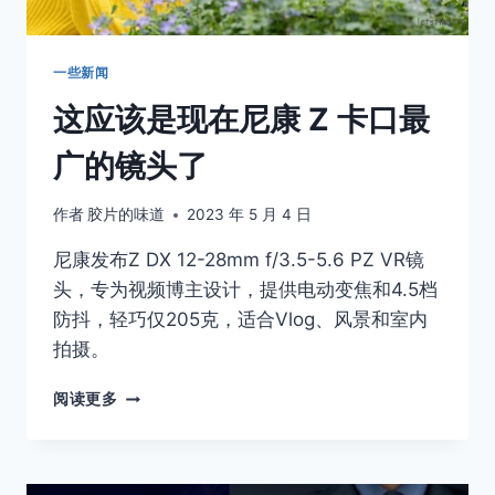
一些新闻
这应该是现在尼康 Z 卡口最
广的镜头了
作者
胶片的味道
2023 年 5 月 4 日
尼康发布Z DX 12-28mm f/3.5-5.6 PZ VR镜
头，专为视频博主设计，提供电动变焦和4.5档
防抖，轻巧仅205克，适合Vlog、风景和室内
拍摄。
这
阅读更多
应
该
是
现