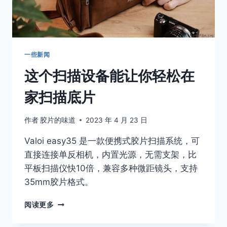
公
开
拒
绝
领
一些新闻
奖
这个扫描设备能让你轻松在
家扫描底片
作者
胶片的味道
2023 年 4 月 23 日
Valoi easy35 是一款便携式胶片扫描系统，可
直接连接单反相机，内置光源，无需支架，比
平板扫描仪快10倍，兼容多种微距镜头，支持
35mm胶片格式。
这
阅读更多
个
扫