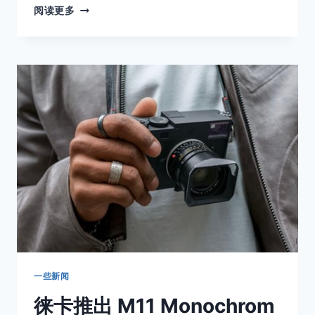
2023
阅读更多
TIPA
奖
项
公
布，
来
看
看
现
在
最
受
欢
迎
的
相
机
都
一些新闻
有
徕卡推出 M11 Monochrom
哪