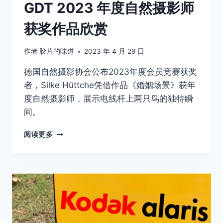
GDT 2023 年度自然摄影师
获奖作品欣赏
作者
胶片的味道
2023 年 4 月 29 日
德国自然摄影协会公布2023年度会员竞赛获奖
者，Silke Hüttche凭借作品《婚姻场景》获年
度自然摄影师，展示电线杆上两只鸟的独特瞬
间。
GDT
阅读更多
2023
年
度
自
然
摄
影
师