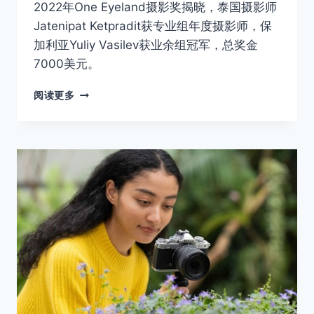
2022年One Eyeland摄影奖揭晓，泰国摄影师
Jatenipat Ketpradit获专业组年度摄影师，保
加利亚Yuliy Vasilev获业余组冠军，总奖金
7000美元。
2022
阅读更多
年
ONE
EYELAND
摄
影
奖
获
奖
作
品
欣
赏