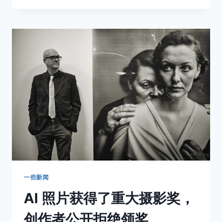
度
荷
赛
奖
全
球
获
奖
者
公
布
一些新闻
AI 照片获得了重大摄影奖，
创作者公开拒绝领奖