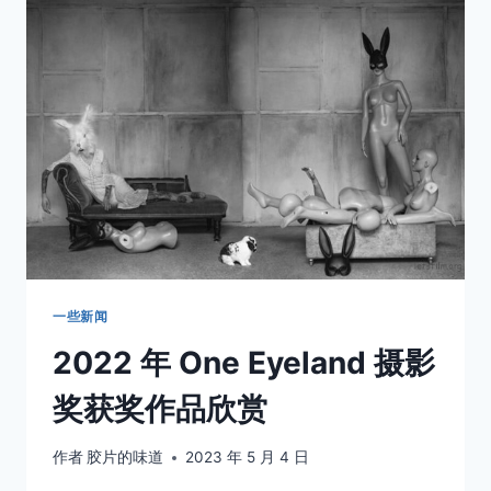
拍
卖
会
将
会
拍
卖
这
些
相
机，
有
你
感
一些新闻
兴
2022 年 One Eyeland 摄影
趣
的
奖获奖作品欣赏
吗？
作者
胶片的味道
2023 年 5 月 4 日