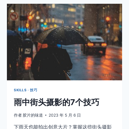
为
什
么
还
要
拍
黑
白
照
片？
SKILLS · 技巧
雨中街头摄影的7个技巧
作者
胶片的味道
2023 年 5 月 6 日
下雨天也能拍出创意大片？掌握这些街头摄影