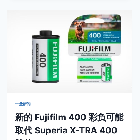
描
设
备
能
让
你
轻
松
在
家
扫
描
底
片
一些新闻
新的 Fujifilm 400 彩负可能
取代 Superia X-TRA 400