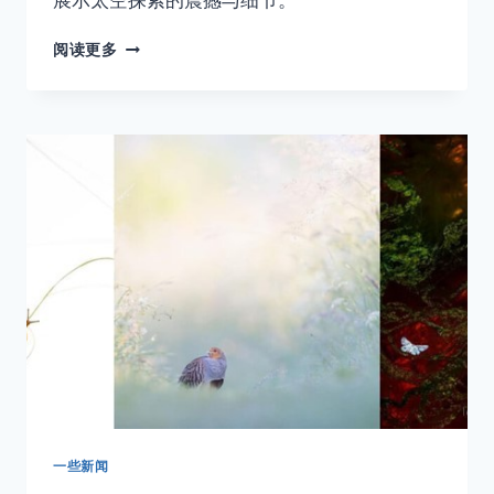
NASA
阅读更多
年
度
摄
影
师
奖
获
奖
作
品
欣
赏
一些新闻