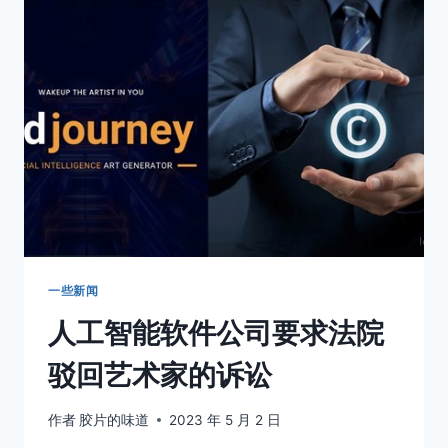
在
尼
康
Z
卡
口
最
广
的
镜
头
了
一些新闻
人工智能软件公司要求法院
驳回艺术家的诉讼
作者
胶片的味道
2023 年 5 月 2 日