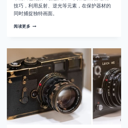
技巧，利用反射、逆光等元素，在保护器材的
同时捕捉独特画面。
雨
阅读更多
中
街
头
摄
影
的
7
个
技
巧