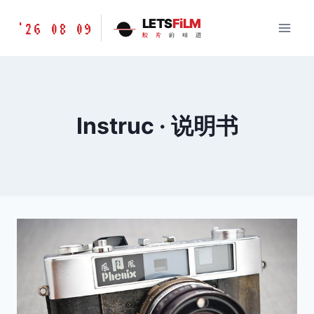
跳
胶
LETS
FiLM
'26 08 09
到
胶
片
的
味
道
片
内
的
容
味
道
LETSFILM
Instruc · 说明书