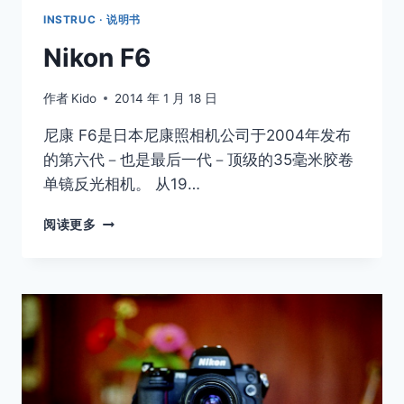
INSTRUC · 说明书
Nikon F6
作者
Kido
2014 年 1 月 18 日
尼康 F6是日本尼康照相机公司于2004年发布
的第六代－也是最后一代－顶级的35毫米胶卷
单镜反光相机。 从19…
NIKON
阅读更多
F6