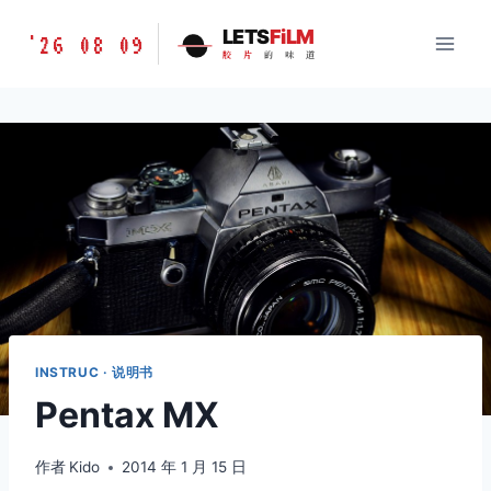
跳
胶
LETS
FiLM
'26 08 09
到
胶
片
的
味
道
片
内
的
容
味
道
LETSFILM
INSTRUC · 说明书
Pentax MX
作者
Kido
2014 年 1 月 15 日