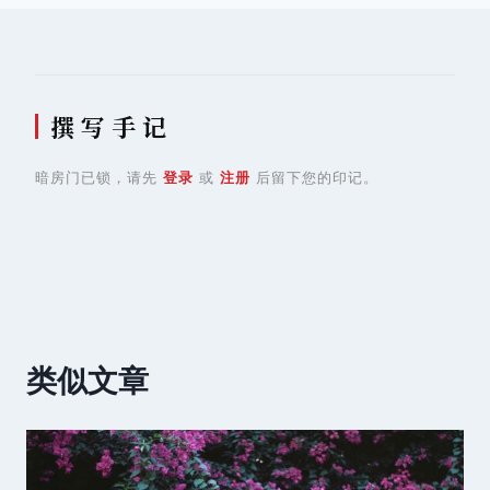
航
撰 写 手 记
暗房门已锁，请先
登录
或
注册
后留下您的印记。
类似文章