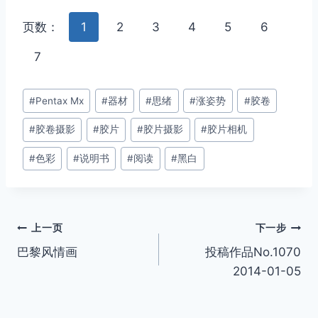
页数：
1
2
3
4
5
6
7
文
#
Pentax Mx
#
器材
#
思绪
#
涨姿势
#
胶卷
章
#
胶卷摄影
#
胶片
#
胶片摄影
#
胶片相机
标
签：
#
色彩
#
说明书
#
阅读
#
黑白
文
上一页
下一步
巴黎风情画
投稿作品No.1070
章
2014-01-05
导