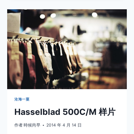
赏
析
系
列
（18）
﹣
YUKI
ISHIKAWA
沧海一粟
Hasselblad 500C/M 样片
作者
時候尚早
2014 年 4 月 14 日