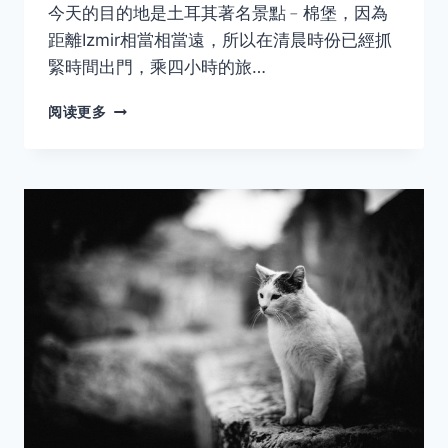
今天的目的地是土耳其著名景點﹣棉堡，因為
距離Izmir相當相當遠，所以在清晨時份已經抓
緊時間出門，乘四小時的旅…
春．
阅读更多
土
耳
其
西
南
部
之
旅
﹣
PAMUKKALE（DAY6）