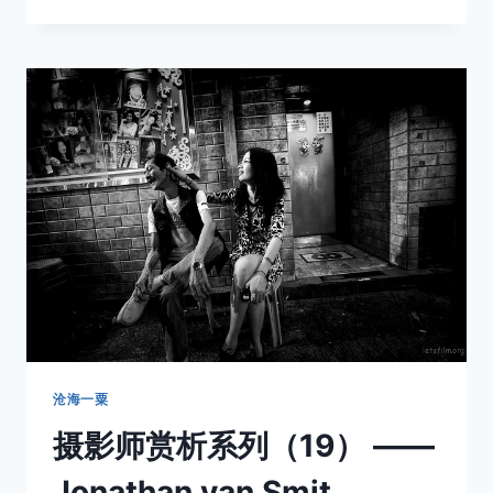
典
重
現
－
RICOH
GR
＋
GW-
3
沧海一粟
摄影师赏析系列（19） ——
Jonathan van Smit