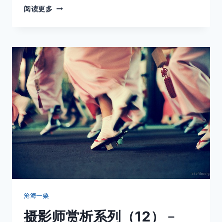
摄
阅读更多
影
师
赏
析
系
列
（13）
﹣
WIN
SOEGONDO
沧海一粟
摄影师赏析系列（12）﹣