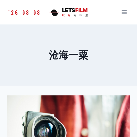
跳
胶
LETS
FiLM
'26 08 08
到
胶
片
的
味
道
片
内
的
容
味
道
LETSFILM
沧海一粟