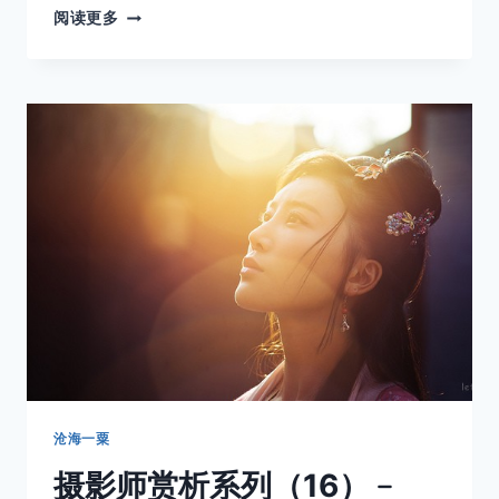
摄
阅读更多
影
师
赏
析
系
列
（17）
﹣
LACK
OPAL
沧海一粟
摄影师赏析系列（16）﹣