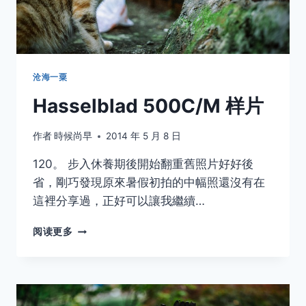
沧海一粟
Hasselblad 500C/M 样片
作者
時候尚早
2014 年 5 月 8 日
120。 步入休養期後開始翻重舊照片好好後
省，剛巧發現原來暑假初拍的中幅照還沒有在
這裡分享過，正好可以讓我繼續…
HASSELBLAD
阅读更多
500C/M
样
片