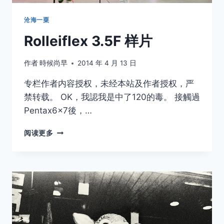
沧海一粟
Rolleiflex 3.5F 样片
作者
時候尚早
2014 年 4 月 13 日
专栏作者内容授权，未经本站及作者授权，严
禁转载。 OK，我認我是中了120的毒。 接觸過
Pentax6x7後，…
ROLLEIFLEX
阅读更多
3.5F
样
片