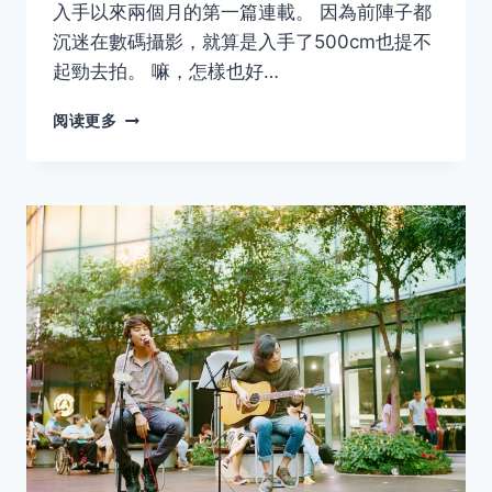
入手以來兩個月的第一篇連載。 因為前陣子都
沉迷在數碼攝影，就算是入手了500cm也提不
起勁去拍。 嘛，怎樣也好…
HASSELBLAD
阅读更多
500C/M
样
片