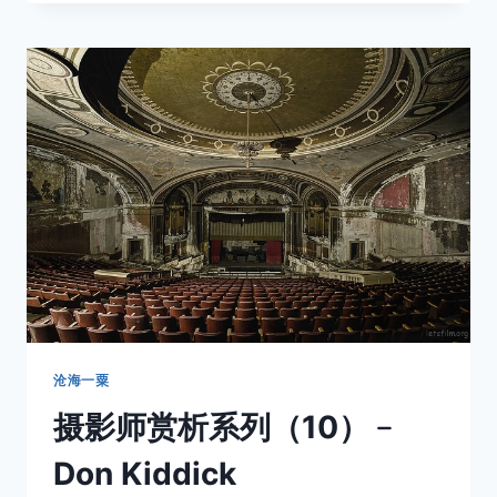
耳
其
西
南
部
之
旅
﹣
IZMIR（DAY8）
＋
總
結
沧海一粟
摄影师赏析系列（10）﹣
Don Kiddick