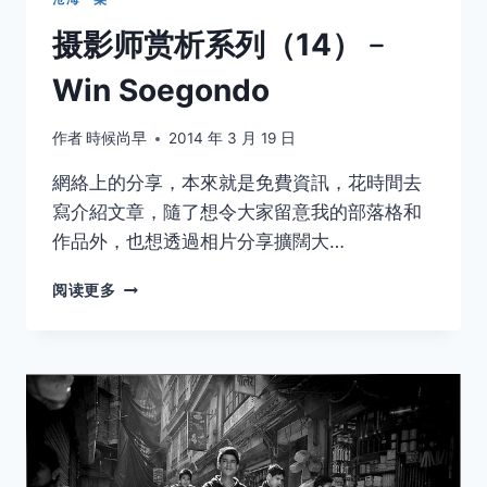
摄影师赏析系列（14）﹣
Win Soegondo
作者
時候尚早
2014 年 3 月 19 日
網絡上的分享，本來就是免費資訊，花時間去
寫介紹文章，隨了想令大家留意我的部落格和
作品外，也想透過相片分享擴闊大…
摄
阅读更多
影
师
赏
析
系
列
（14）
﹣