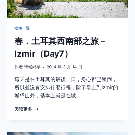
沧海一粟
春．土耳其西南部之旅﹣
Izmir（Day7）
作者
時候尚早
2014 年 3 月 14 日
這天是在土耳其的最後一日，身心都已累倒，
所以並沒有安排什麼行程，除了早上到Izmir的
城堡山外，基本上就是在城…
春．
阅读更多
土
耳
其
西