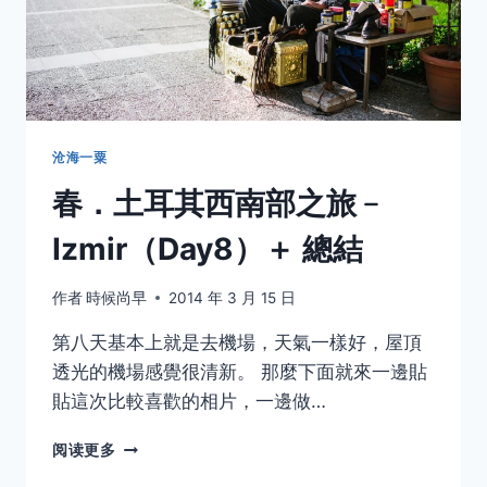
沧海一粟
春．土耳其西南部之旅﹣
Izmir（Day8）＋ 總結
作者
時候尚早
2014 年 3 月 15 日
第八天基本上就是去機場，天氣一樣好，屋頂
透光的機場感覺很清新。 那麼下面就來一邊貼
貼這次比較喜歡的相片，一邊做…
春．
阅读更多
土