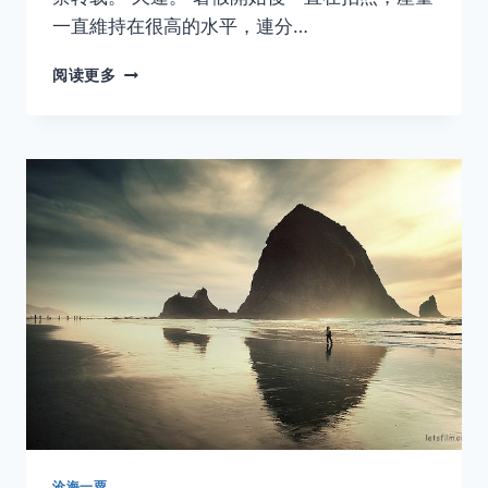
一直維持在很高的水平，連分…
摄
阅读更多
影
师
赏
析
系
列
（15）
﹣
ATSUSHI
KOROME
沧海一粟