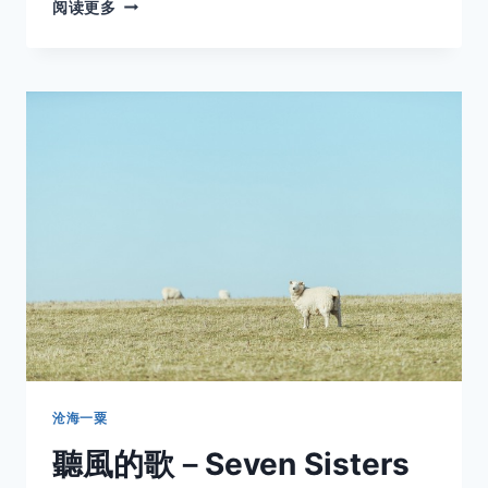
掌
阅读更多
上
明
珠
取消
搜索
－
VOIGTLANDER
NOKTON
CLASSIC
40MM
F/1.4
SC
沧海一粟
聽風的歌－Seven Sisters