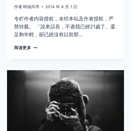
作者
時候尚早
2014 年 4 月 1 日
专栏作者内容授权，未经本站及作者授权，严
禁转载。 「說來話長，不過我已經21歲了。還
足夠年輕，卻已經沒有以前那…
聽
阅读更多
風
的
歌
－
SEVEN
SISTERS