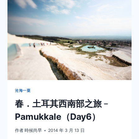
南
部
之
旅
﹣
IZMIR（DAY7）
沧海一粟
春．土耳其西南部之旅﹣
Pamukkale（Day6）
作者
時候尚早
2014 年 3 月 13 日