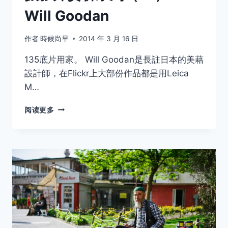
Will Goodan
作者
時候尚早
2014 年 3 月 16 日
135底片用家。 Will Goodan是長註日本的美藉
設計師，在Flickr上大部份作品都是用Leica
M…
摄
阅读更多
影
师
赏
析
系
列
（12）
﹣
WILL
GOODAN