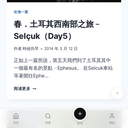
沧海一粟
春．土耳其西南部之旅﹣
Selçuk（Day5）
作者
時候尚早
2014 年 3 月 12 日
正如上一篇所說，第五天我們到了土耳其其中
一個最有名的景點﹣Ephesus。 在Selcuk車站
等著開往Ephe…
春．
阅读更多
土
耳
其
西
南
首页
探索
我的
部
发布