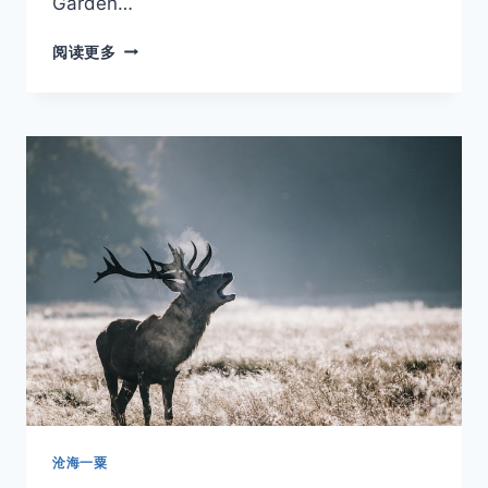
Garden…
京
阅读更多
都
庭
園
－
HOLLAND
PARK
沧海一粟