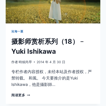
沧海一粟
摄影师赏析系列（18）﹣
Yuki Ishikawa
作者
時候尚早
2014 年 4 月 30 日
专栏作者内容授权，未经本站及作者授权，严
禁转载。 和風。 今天要推介的是Yuki
Ishikawa，他是攝影師…
摄
阅读更多
影
师