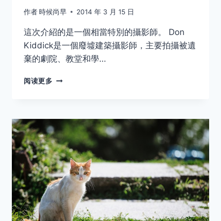
作者
時候尚早
2014 年 3 月 15 日
這次介紹的是一個相當特別的攝影師。 Don
Kiddick是一個廢墟建築攝影師，主要拍攝被遺
棄的劇院、教堂和學…
摄
阅读更多
影
师
赏
析
系
列
（10）
﹣
DON
KIDDICK