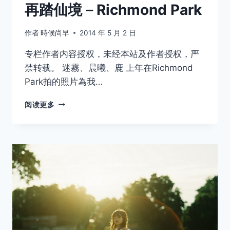
再踏仙境－Richmond Park
作者
時候尚早
2014 年 5 月 2 日
专栏作者内容授权，未经本站及作者授权，严
禁转载。 迷霧、晨曦、鹿 上年在Richmond
Park拍的照片為我…
再
阅读更多
踏
仙
境
－
RICHMOND
PARK