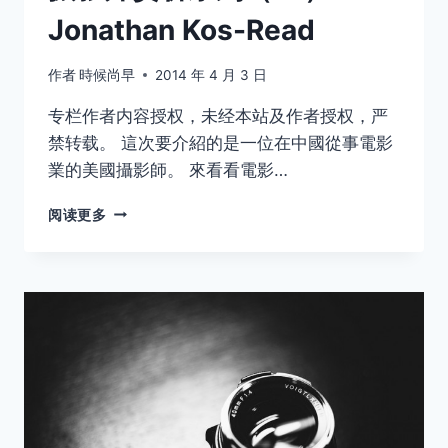
Jonathan Kos-Read
作者
時候尚早
2014 年 4 月 3 日
专栏作者内容授权，未经本站及作者授权，严
禁转载。 這次要介紹的是一位在中國從事電影
業的美國攝影師。 來看看電影…
摄
阅读更多
影
师
赏
析
系
列
（16）
﹣
JONATHAN
KOS-
READ