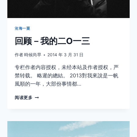
沧海一粟
回顾－我的二O一三
作者
時候尚早
2014 年 3 月 31 日
专栏作者内容授权，未经本站及作者授权，严
禁转载。 略遲的總結。 2013對我來說是一帆
風順的一年，大部份事情都…
回
阅读更多
顾
－
我
的
二
O