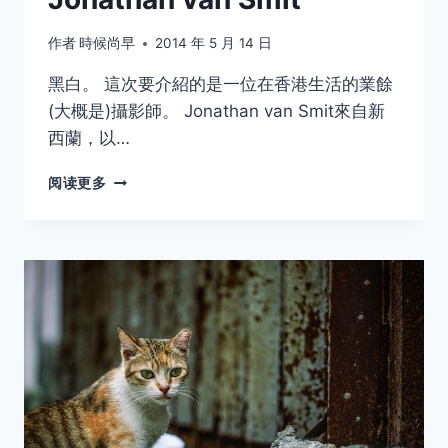
作者
時候尚早
2014 年 5 月 14 日
黑白。 這次要介紹的是一位在香港生活的業餘
(大概是)攝影師。 Jonathan van Smit來自新
西蘭，以…
摄
阅读更多
影
师
赏
析
系
列
（19）
——
JONATHAN
VAN
SMIT