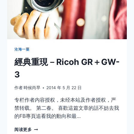
沧海一粟
經典重現－Ricoh GR＋GW-
3
作者
時候尚早
2014 年 5 月 22 日
专栏作者内容授权，未经本站及作者授权，严
禁转载。 第二春。 喜歡這篇文章的話不妨去我
的FB專頁追看我的動向和最…
經
阅读更多