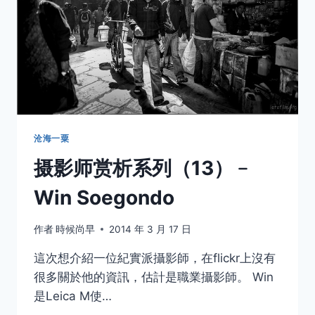
WIN
SOEGONDO
沧海一粟
摄影师赏析系列（13）﹣
Win Soegondo
作者
時候尚早
2014 年 3 月 17 日
這次想介紹一位紀實派攝影師，在flickr上沒有
很多關於他的資訊，估計是職業攝影師。 Win
是Leica M使…