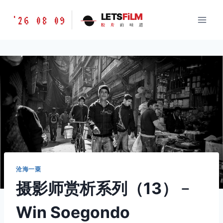
跳
胶
LETS
FiLM
'26 08 09
到
胶
片
的
味
道
片
内
的
容
味
道
LETSFILM
沧海一粟
摄影师赏析系列（13）﹣
Win Soegondo