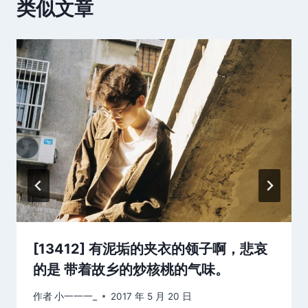
类似文章
[13412] 有泥垢的夹衣的领子啊，悲哀
的是 带着故乡的炒核桃的气味。
作者
小一一一_
2017 年 5 月 20 日