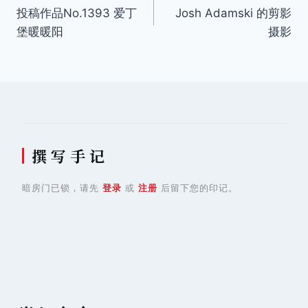
投稿作品No.1393 爱丁
Josh Adamski 的剪影
章
堡暖暖阳
摄影
导
航
撰 写 手 记
暗房门已锁，请先
登录
或
注册
后留下您的印记。