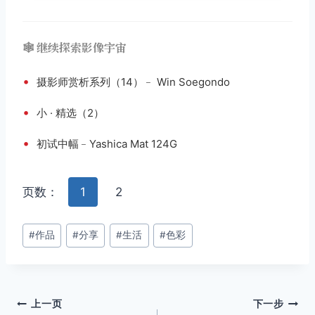
🕸️ 继续探索影像宇宙
•
摄影师赏析系列（14）﹣ Win Soegondo
•
小 · 精选（2）
•
初试中幅﹣Yashica Mat 124G
页数：
1
2
文
#
作品
#
分享
#
生活
#
色彩
章
标
签：
文
上一页
下一步