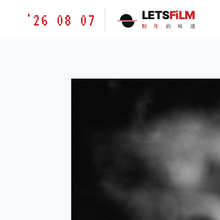
跳
胶
LETS
FiLM
'26 08 07
到
片
胶
片
的
味
道
内
的
容
味
道
LETSFILM