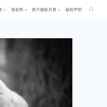
道
涨姿势
胶片摄影月赛
版权声明