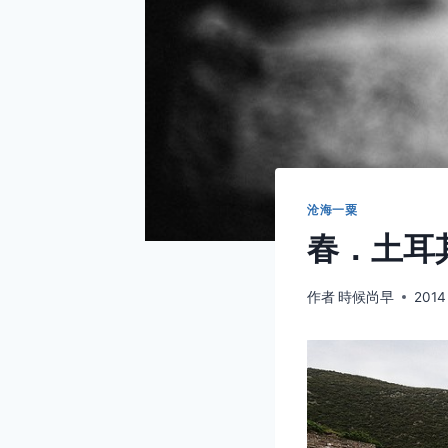
沧海一粟
春．土耳其
作者
時候尚早
2014