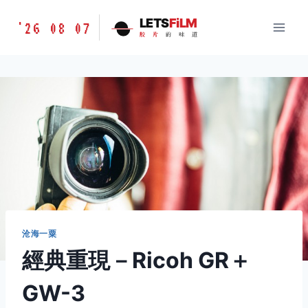
跳
胶
LETS
FiLM
'26 08 07
到
胶
片
的
味
道
片
内
的
容
味
道
LETSFILM
沧海一粟
經典重現－Ricoh GR＋
GW-3