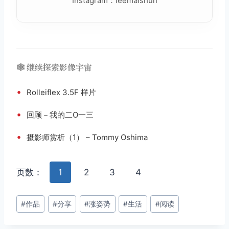
Instagram：leemaishun
🕸️ 继续探索影像宇宙
•
Rolleiflex 3.5F 样片
•
回顾－我的二O一三
•
摄影师赏析（1） – Tommy Oshima
页数：
1
2
3
4
文
#
作品
#
分享
#
涨姿势
#
生活
#
阅读
章
标