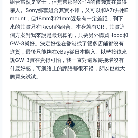
組合當然是富士，但無奈那顆XF14的價錢實在貴得
嚇人。Sony那套組合其實不錯，又可以和A7r共用E
mount，但18mm和21mm還是有一定差距，剩下
來的其實只有Ricoh的組合。本身就有GR，其實這
個方案對我來說是最划算的，只要另外購買Hood和
GW-3就好。決定好後在香港找了很多店鋪都沒有
進貨，最後只能夠在eBay從日本購入。以轉接鏡來
說GW-3實在貴得可怕，我一直對這類轉接環沒有
什麼好感，可網絡上的評語都很不錯，所以也就大
膽買來試試。