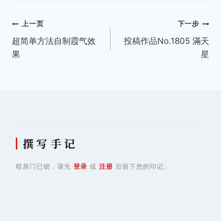
签：
文
上一页
下一步
超简单方法自制霞气效
投稿作品No.1805 滿天
章
果
星
导
航
撰 写 手 记
暗房门已锁，请先
登录
或
注册
后留下您的印记。