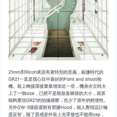
21mm對Ricoh來說有著特別的意義，銀鹽時代的
GR21一直是我心目中最好的Point and shoot相
機。裝上轉接環後重量增加近一倍，機身亦立時大
上了一個size，已經不是能放進褲袋的大小，就算
能夠重現GR21的拍攝感覺，也少了當年的輕便性。
另外GW-3隨鏡還附有塑膠Hood，個人覺得設計極
度反智，隨了質感差外裝上光罩後也不能用cap，