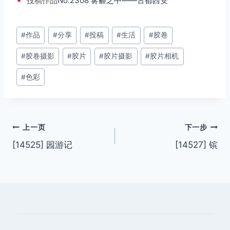
投稿
作品
No.2308 雾霾之中——古都西安
文
#
作品
#
分享
#
投稿
#
生活
#
胶卷
章
#
胶卷摄影
#
胶片
#
胶片摄影
#
胶片相机
标
签：
#
色彩
文
上一页
下一步
[14525] 园游记
[14527] 镔
章
导
航