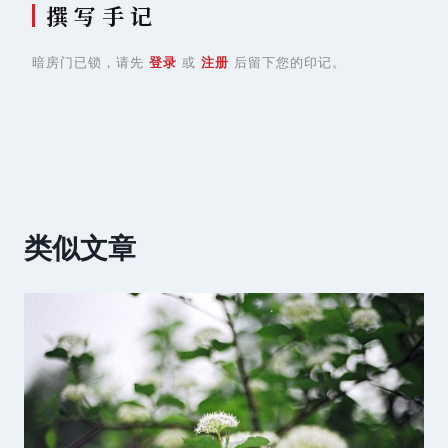
撰 写 手 记
暗房门已锁，请先
登录
或
注册
后留下您的印记。
类似文章