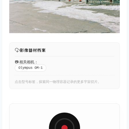
影像器材档案
📷 相关相机：
Olympus OM-1
点击型号标签，探索同一物理容器记录的更多宇宙切片。