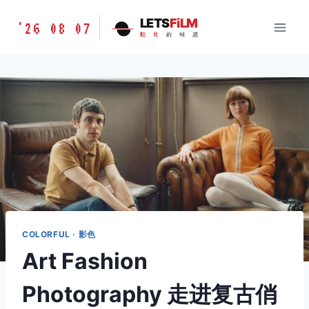
跳
胶
LETS
FiLM
'26 08 07
到
胶
片
的
味
道
片
内
的
容
味
道
LETSFILM
COLORFUL · 影色
Art Fashion
Photography 走进复古俏