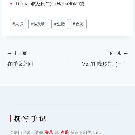
•
Lilonala的悠闲生活-Hasselblad篇
文
#
人像
#
摄影师
#
生活
#
色彩
章
标
签：
文
上一页
下一步
在呼吸之间
Vol.11 散步集（一）
章
导
航
撰 写 手 记
暗房门已锁，请先
登录
或
注册
后留下您的印记。