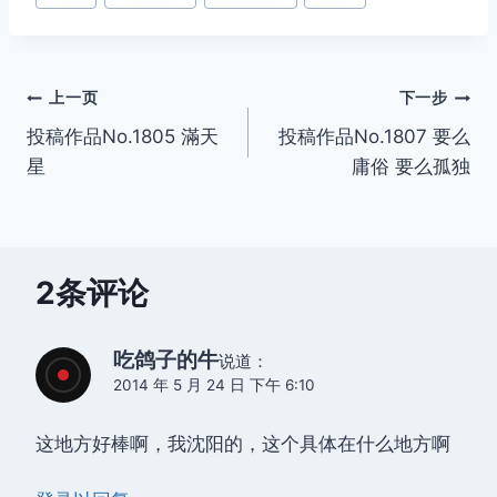
签：
文
上一页
下一步
投稿作品No.1805 滿天
投稿作品No.1807 要么
章
星
庸俗 要么孤独
导
航
2条评论
吃鸽子的牛
说道：
2014 年 5 月 24 日 下午 6:10
这地方好棒啊，我沈阳的，这个具体在什么地方啊