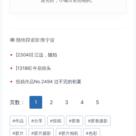
逆光控，小城市里照相的。
🕸️ 继续探索影像宇宙
•
[23040] 江边，随拍
•
[13186] 午后街头
•
投稿
作品
No.2494 过不完的初夏
页数：
1
2
3
4
5
文
#
作品
#
分享
#
投稿
#
胶卷
#
胶卷摄影
章
#
胶片
#
胶片摄影
#
胶片相机
#
色彩
标