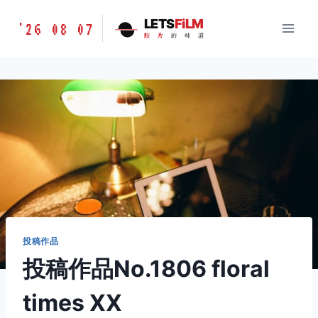
跳
胶
LETS
FiLM
'26 08 07
到
胶
片
的
味
道
片
内
的
容
味
道
LETSFILM
投稿作品
投稿作品No.1806 floral
times XX