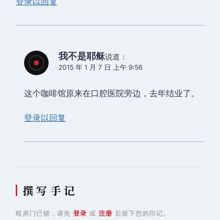
登录以回复
我不是耶稣
说道：
2015 年 1 月 7 日 上午 9:56
这个咖啡馆原来在口腔医院旁边，去年结业了。
登录以回复
撰 写 手 记
暗房门已锁，请先
登录
或
注册
后留下您的印记。