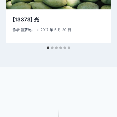
[13373] 光
作者
菠萝饱儿
2017 年 5 月 20 日