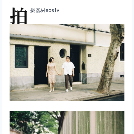
拍
摄器材eos1v