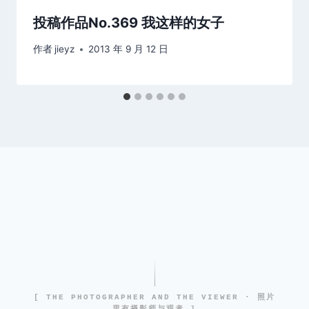
投稿作品No.369 我这样的女子
作者
jieyz
2013 年 9 月 12 日
[ THE PHOTOGRAPHER AND THE VIEWER · 照片