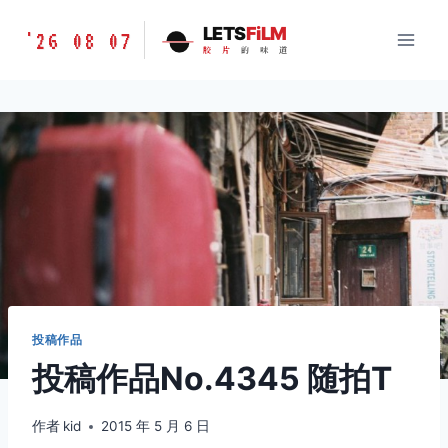
跳
胶
LETS
FiLM
'26 08 07
到
胶
片
的
味
道
片
内
的
容
味
道
LETSFILM
投稿作品
投稿作品No.4345 随拍T
作者
kid
2015 年 5 月 6 日