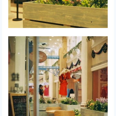
取消
搜索