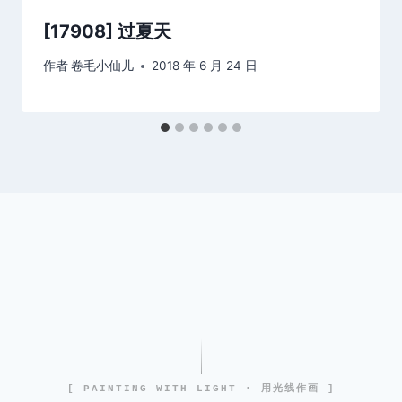
[17908] 过夏天
作者
卷毛小仙儿
2018 年 6 月 24 日
[ PAINTING WITH LIGHT · 用光线作画 ]