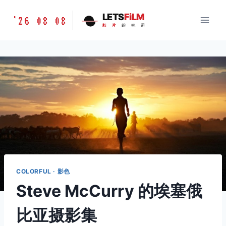
跳
胶
LETS
FiLM
'26 08 08
到
胶
片
的
味
道
片
内
的
容
味
道
LETSFILM
COLORFUL · 影色
Steve McCurry 的埃塞俄
比亚摄影集