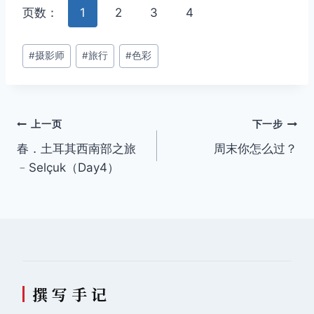
页数：
1
2
3
4
文
#
摄影师
#
旅行
#
色彩
章
标
签：
文
上一页
下一步
春．土耳其西南部之旅
周末你怎么过？
章
﹣Selçuk（Day4）
导
航
撰 写 手 记