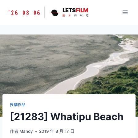
跳
胶
LETS
FiLM
'26 08 06
到
胶
片
的
味
道
片
内
的
容
味
道
LETSFILM
投稿作品
[21283] Whatipu Beach
作者
Mandy
2019 年 8 月 17 日