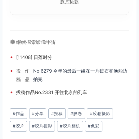
胶片摄影
🕸️ 继续探索影像宇宙
•
[11408] 日落时分
•
投
作
No.6279 今年的最后一组在一片礁石和渔船边
稿
品
拍完
•
投稿作品No.2331 开往北京的列车
文
#
作品
#
分享
#
投稿
#
胶卷
#
胶卷摄影
章
#
胶片
#
胶片摄影
#
胶片相机
#
色彩
标
签：