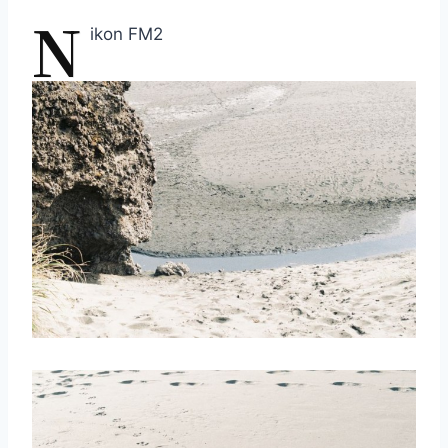
N
ikon FM2