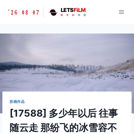
跳
胶
LETS
FiLM
'26 08 07
到
胶
片
的
味
道
片
内
的
容
味
道
LETSFILM
投稿作品
[17588] 多少年以后 往事
随云走 那纷飞的冰雪容不