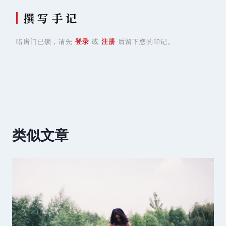
撰 写 手 记
暗房门已锁，请先
登录
或
注册
后留下您的印记。
类似文章