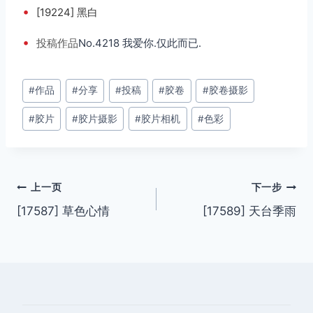
•
[19224] 黑白
•
投稿
作品
No.4218 我爱你.仅此而已.
文
#
作品
#
分享
#
投稿
#
胶卷
#
胶卷摄影
章
#
胶片
#
胶片摄影
#
胶片相机
#
色彩
标
签：
文
上一页
下一步
[17587] 草色心情
[17589] 天台季雨
章
导
航