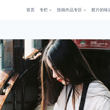
首页
专栏
投稿作品专区
胶片的味