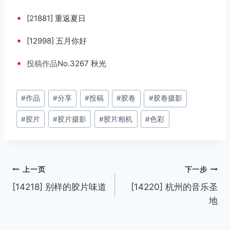
•
[21881] 重返夏日
•
[12998] 五月你好
•
投稿
作品
No.3267 秋光
文
#
作品
#
分享
#
投稿
#
胶卷
#
胶卷摄影
章
#
胶片
#
胶片摄影
#
胶片相机
#
色彩
标
签：
文
上一页
下一步
[14218] 别样的胶片味道
[14220] 杭州的音乐圣
章
地
导