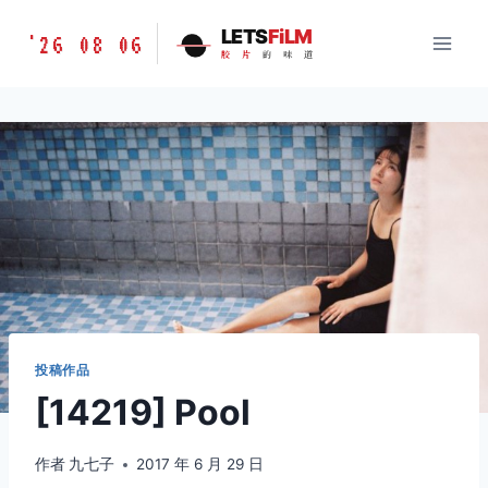
跳
胶
LETS
FiLM
'26 08 06
到
胶
片
的
味
道
片
内
的
容
味
道
LETSFILM
投稿作品
[14219] Pool
作者
九七子
2017 年 6 月 29 日