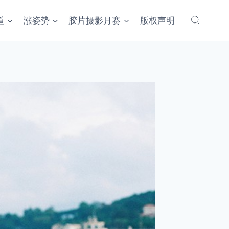
道
涨姿势
胶片摄影月赛
版权声明