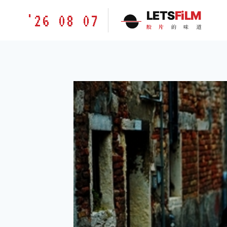
跳
胶
LETS
FiLM
'26 08 07
到
片
胶
片
的
味
道
内
的
容
味
道
LETSFILM