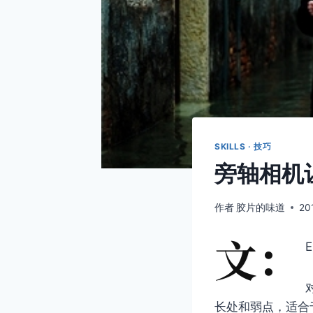
SKILLS · 技巧
旁轴相机
作者
胶片的味道
20
文：
E
长处和弱点，适合