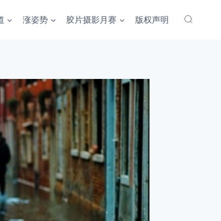
道
涨姿势
胶片摄影月赛
版权声明