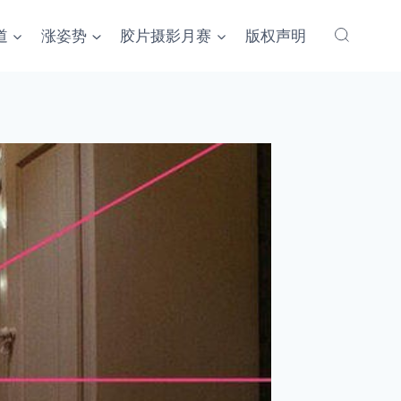
道
涨姿势
胶片摄影月赛
版权声明