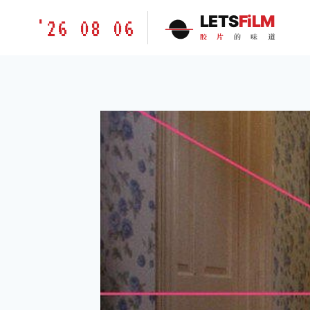
跳
胶
LETS
FiLM
'26 08 06
到
片
胶
片
的
味
道
内
的
容
味
道
LETSFILM