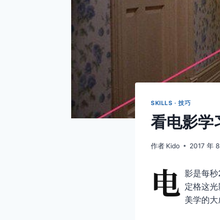
SKILLS · 技巧
看电影学
作者
Kido
2017 年 8
电
影是每秒
定格这光
美学的大