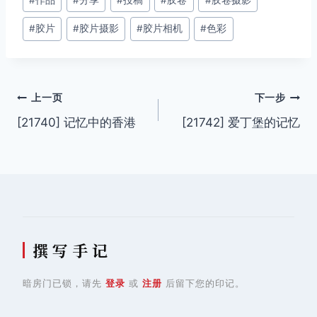
章
#
胶片
#
胶片摄影
#
胶片相机
#
色彩
标
签：
文
上一页
下一步
[21740] 记忆中的香港
[21742] 爱丁堡的记忆
章
导
航
撰 写 手 记
暗房门已锁，请先
登录
或
注册
后留下您的印记。