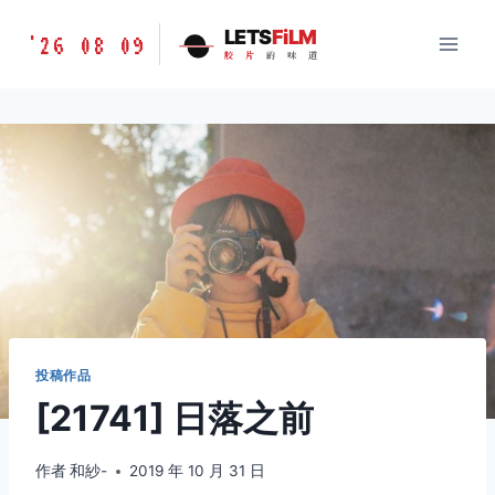
跳
胶
LETS
FiLM
'26 08 09
到
胶
片
的
味
道
片
内
的
容
味
道
LETSFILM
投稿作品
[21741] 日落之前
作者
和紗-
2019 年 10 月 31 日