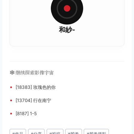
和紗-
🕸️ 继续探索影像宇宙
•
[18383] 玫瑰色的你
•
[13704] 行在南宁
•
[8187] 1-5
文
#
作品
#
分享
#
投稿
#
胶卷
#
胶卷摄影