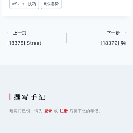
文
#
Skills · 技巧
#
涨姿势
章
标
签：
文
上一页
下一步
[18378] Street
[18379] 独
章
导
航
撰 写 手 记
暗房门已锁，请先
登录
或
注册
后留下您的印记。