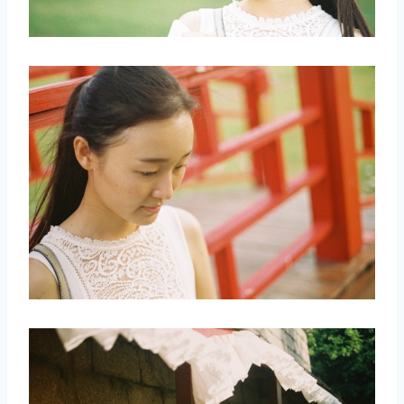
取消
搜索