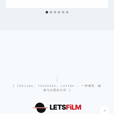
[ FEELING, TOUCHING, LOVING · 一种感受、触
摸与去爱的方式 ]
LETS
FiLM