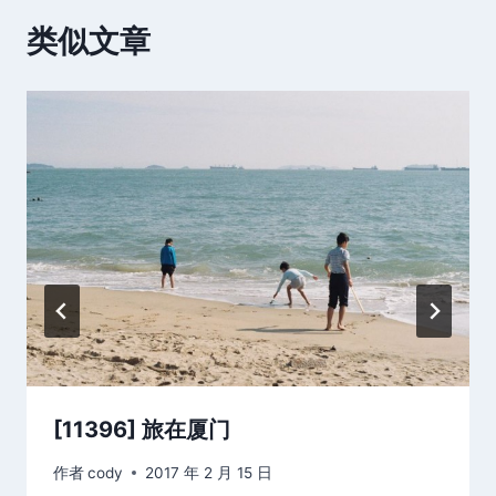
类似文章
[11396] 旅在厦门
作者
cody
2017 年 2 月 15 日