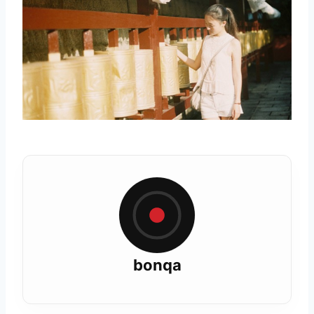
bonqa