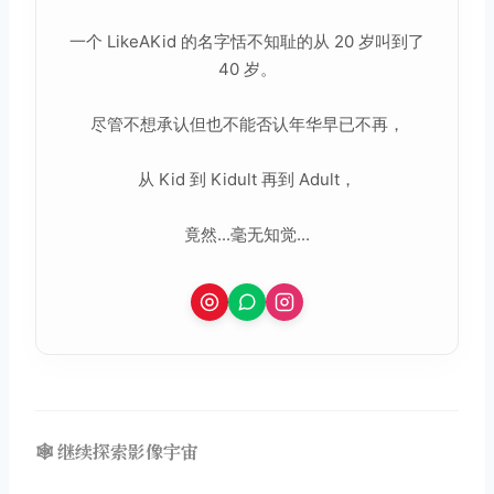
一个 LikeAKid 的名字恬不知耻的从 20 岁叫到了
40 岁。
尽管不想承认但也不能否认年华早已不再，
从 Kid 到 Kidult 再到 Adult，
竟然...毫无知觉...
🕸️ 继续探索影像宇宙