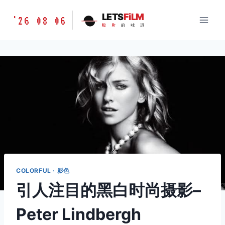
跳
胶
LETS
FiLM
'26 08 06
到
胶
片
的
味
道
片
内
的
容
味
道
LETSFILM
COLORFUL · 影色
引人注目的黑白时尚摄影–
Peter Lindbergh