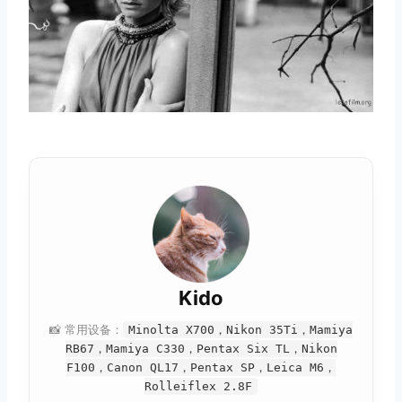
取消
搜索
Kido
📸 常用设备：
Minolta X700，Nikon 35Ti，Mamiya
RB67，Mamiya C330，Pentax Six TL，Nikon
F100，Canon QL17，Pentax SP，Leica M6，
Rolleiflex 2.8F