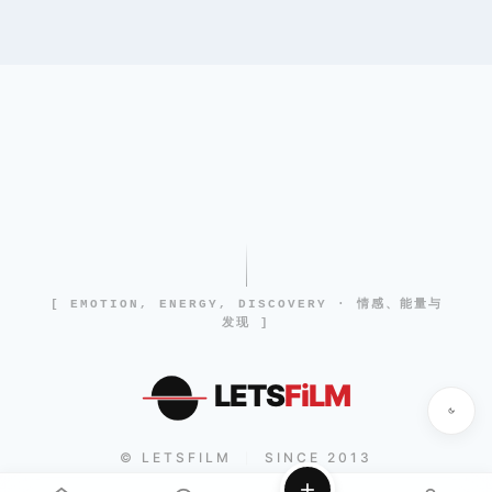
[ EMOTION, ENERGY, DISCOVERY · 情感、能量与
发现 ]
LETS
FiLM
© LETSFILM
SINCE 2013
|