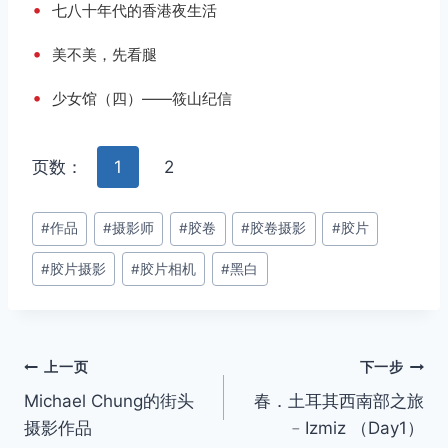
•
七八十年代的香港夜生活
•
美不美，先看腿
•
少女馆（四）——筱山纪信
页数：
1
2
文
#
作品
#
摄影师
#
胶卷
#
胶卷摄影
#
胶片
章
#
胶片摄影
#
胶片相机
#
黑白
标
签：
文
上一页
下一步
Michael Chung的街头
春．土耳其西南部之旅
章
摄影作品
﹣Izmiz （Day1）