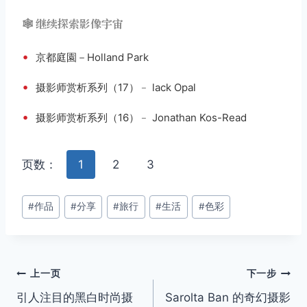
🕸️ 继续探索影像宇宙
•
京都庭園－Holland Park
•
摄影师赏析系列（17）﹣ lack Opal
•
摄影师赏析系列（16）﹣ Jonathan Kos-Read
页数：
1
2
3
文
#
作品
#
分享
#
旅行
#
生活
#
色彩
章
标
签：
文
上一页
下一步
引人注目的黑白时尚摄
Sarolta Ban 的奇幻摄影
章