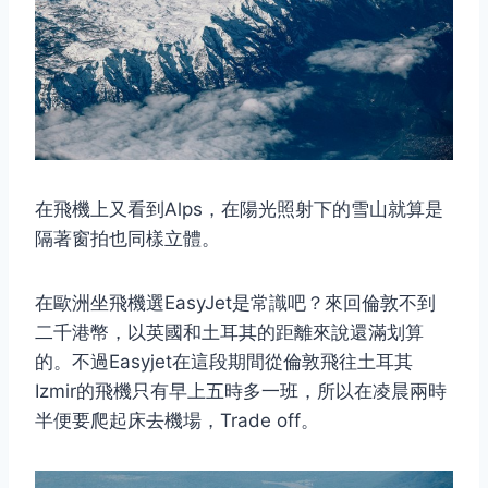
在飛機上又看到Alps，在陽光照射下的雪山就算是
隔著窗拍也同樣立體。
在歐洲坐飛機選EasyJet是常識吧？來回倫敦不到
二千港幣，以英國和土耳其的距離來說還滿划算
的。不過Easyjet在這段期間從倫敦飛往土耳其
Izmir的飛機只有早上五時多一班，所以在凌晨兩時
半便要爬起床去機場，Trade off。