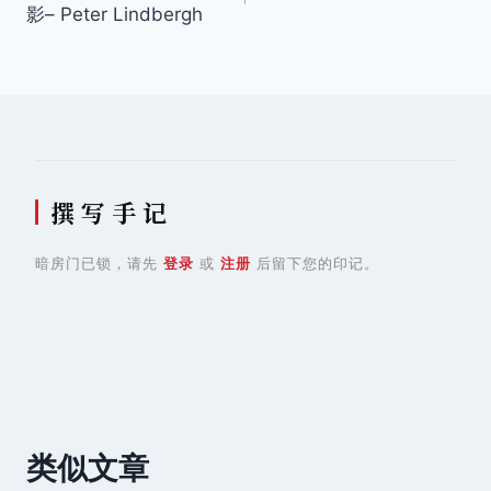
影– Peter Lindbergh
导
航
撰 写 手 记
暗房门已锁，请先
登录
或
注册
后留下您的印记。
类似文章