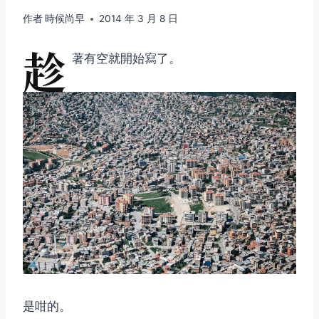
作者
時候尚早
2014 年 3 月 8 日
趁
著有空就開始寫了。
是咁的。