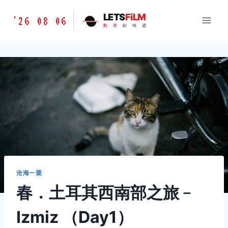
跳
胶
LETS
FiLM
'26 08 06
到
胶
片
的
味
道
片
内
的
容
味
道
LETSFILM
沧海一粟
春．土耳其西南部之旅﹣
Izmiz （Day1）