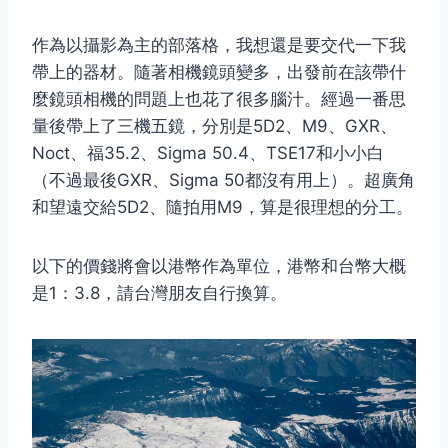
作為以攝影為主的部落格，我想還是要交代一下我
帶上的器材。隨著相機鏡頭變多，出發前在該帶什
麼鏡頭相機的問題上也花了很多腦汁。經過一番思
量後帶上了三機五鏡，分別是5D2、M9、GXR、
Noct、福35.2、Sigma 50.4、TSE17和小小白
（不過最後GXR、Sigma 50都沒有用上）。超廣角
和望遠交給5D2、隨拍用M9，算是很理想的分工。
以下的價錢將會以港幣作為單位，港幣和台幣大概
是1：3.8，請台灣朋友自行換算。