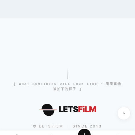
[ WHAT SOMETHING WILL LOOK LIKE · 看看事物
被拍下的样子 ]
LETS
FiLM
© LETSFILM
SINCE 2013
|