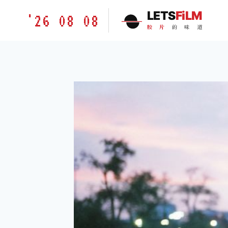
跳
胶
LETS
FiLM
'26 08 08
到
片
胶
片
的
味
道
内
的
容
味
道
LETSFILM