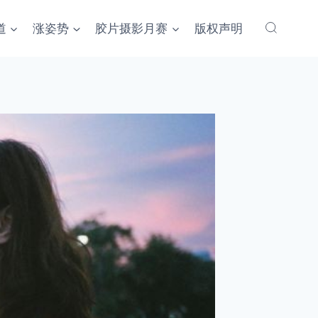
道
涨姿势
胶片摄影月赛
版权声明