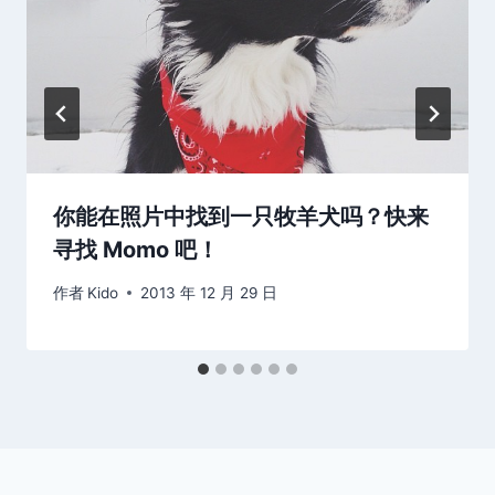
你能在照片中找到一只牧羊犬吗？快来
寻找 Momo 吧！
作者
Kido
2013 年 12 月 29 日