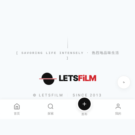
[ SAVORING LIFE INTENSELY · 热烈地品味生活
]
LETS
FiLM
© LETSFILM
SINCE 2013
|
首页
探索
我的
发布