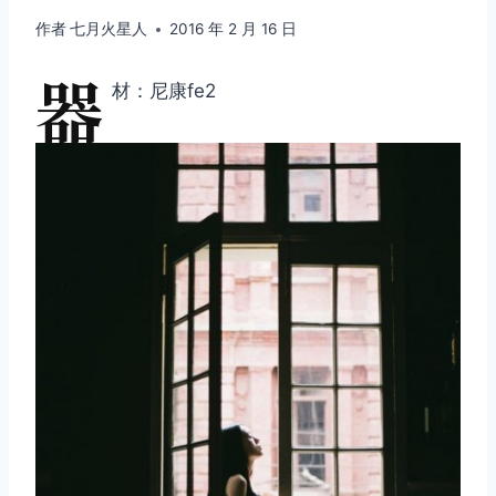
作者
七月火星人
2016 年 2 月 16 日
器
材：尼康fe2