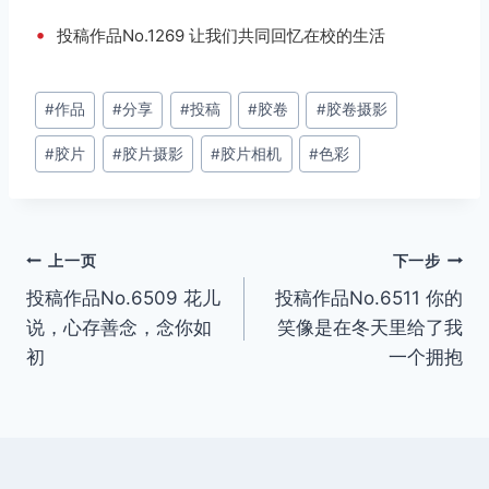
•
投稿作品No.1269 让我们共同回忆在校的生活
文
#
作品
#
分享
#
投稿
#
胶卷
#
胶卷摄影
章
#
胶片
#
胶片摄影
#
胶片相机
#
色彩
标
签：
文
上一页
下一步
投稿作品No.6509 花儿
投稿作品No.6511 你的
章
说，心存善念，念你如
笑像是在冬天里给了我
导
初
一个拥抱
航