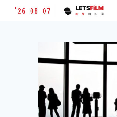
跳
胶
LETS
FiLM
'26 08 07
到
片
胶
片
的
味
道
内
的
容
味
道
LETSFILM