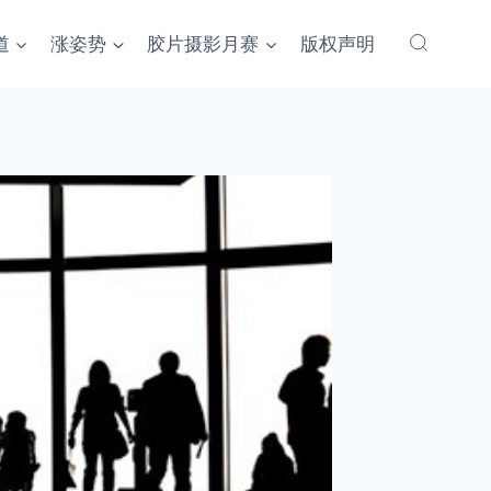
道
涨姿势
胶片摄影月赛
版权声明