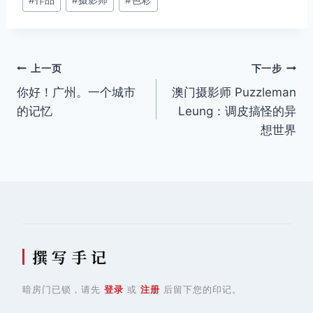
章
标
签：
文
上一页
下一步
你好！广州。一个城市
澳门摄影师 Puzzleman
章
的记忆
Leung：调皮搞怪的异
导
想世界
航
撰 写 手 记
暗房门已锁，请先
登录
或
注册
后留下您的印记。