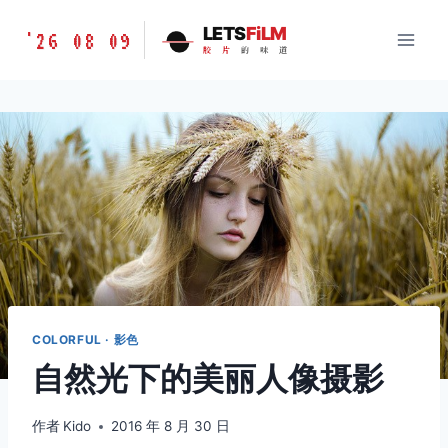
跳
胶
LETS
FiLM
'26 08 09
到
胶
片
的
味
道
片
内
的
容
味
道
LETSFILM
COLORFUL · 影色
自然光下的美丽人像摄影
作者
Kido
2016 年 8 月 30 日