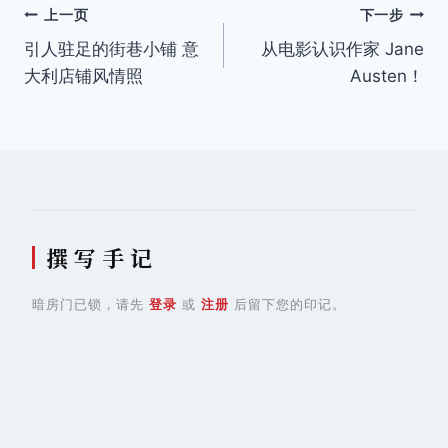
文
上一页
下一步
引人驻足的街巷小铺 意
从电影认识作家 Jane
章
大利店铺风情照
Austen！
导
航
撰 写 手 记
暗房门已锁，请先
登录
或
注册
后留下您的印记。