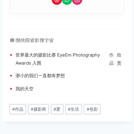
🕸️ 继续探索影像宇宙
•
世界最大的摄影比赛 EyeEm Photography
作
欣
Awards 入围
品
赏
•
渺小的我们一直都有梦想
•
我的天空
文
#
作品
#
摄影师
#
爱
#
生活
#
色彩
章
标
签：