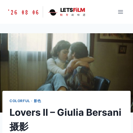
跳
胶
LETS
FiLM
'26 08 06
到
胶
片
的
味
道
片
内
的
容
味
道
LETSFILM
COLORFUL · 影色
Lovers II – Giulia Bersani
摄影