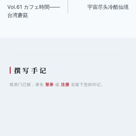
Vol.61 カフェ時間——
宇宙尽头冷酷仙境
章
台湾蘑菇
导
航
撰 写 手 记
暗房门已锁，请先
登录
或
注册
后留下您的印记。