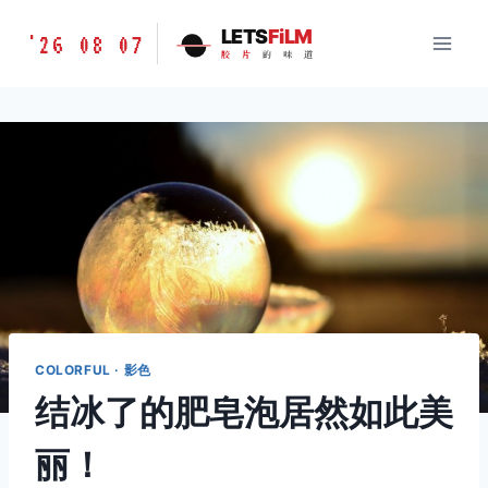
跳
胶
LETS
FiLM
'26 08 07
到
胶
片
的
味
道
片
内
的
容
味
道
LETSFILM
COLORFUL · 影色
结冰了的肥皂泡居然如此美
丽！