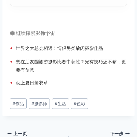
🕸️ 继续探索影像宇宙
•
世界之大总会相遇！情侣另类放闪摄影
作品
•
想在朋友圈旅游摄影比赛中获胜？光有技巧还不够，更
要有创意
•
恋上夏日薰衣草
文
#
作品
#
摄影师
#
生活
#
色彩
章
标
签：
文
上一页
下一步