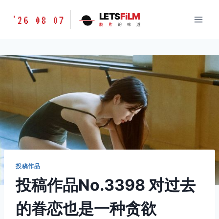
跳
胶
LETS
FiLM
'26 08 07
到
胶
片
的
味
道
片
内
的
容
味
道
LETSFILM
投稿作品
投稿作品No.3398 对过去
的眷恋也是一种贪欲