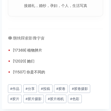
接婚礼，婚纱，孕妇，个人，生活写真
🕸️ 继续探索影像宇宙
•
[17369] 植物肺片
•
[12020] 她们
•
[11507] 你是不同的
文
#
作品
#
分享
#
投稿
#
胶卷
#
胶卷摄影
章
#
胶片
#
胶片摄影
#
胶片相机
#
色彩
标
签：