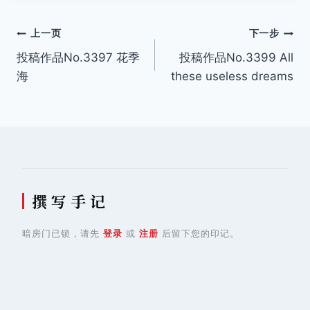
文
上一页
下一步
投稿作品No.3397 花季
投稿作品No.3399 All
章
海
these useless dreams
导
航
撰 写 手 记
暗房门已锁，请先
登录
或
注册
后留下您的印记。