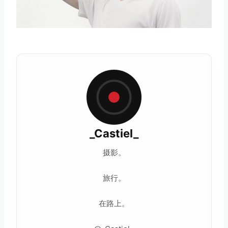
_Castiel_
摄影。
旅行。
在路上。