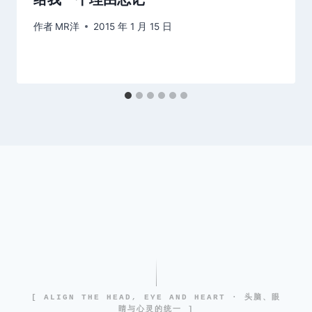
作者
MR洋
2015 年 1 月 15 日
[ ALIGN THE HEAD, EYE AND HEART · 头脑、眼
睛与心灵的统一 ]