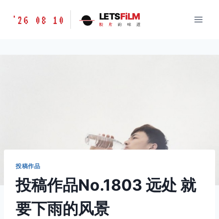
跳
胶
LETS
FiLM
'26 08 10
到
胶
片
的
味
道
片
内
的
容
味
道
LETSFILM
投稿作品
投稿作品No.1803 远处 就
要下雨的风景