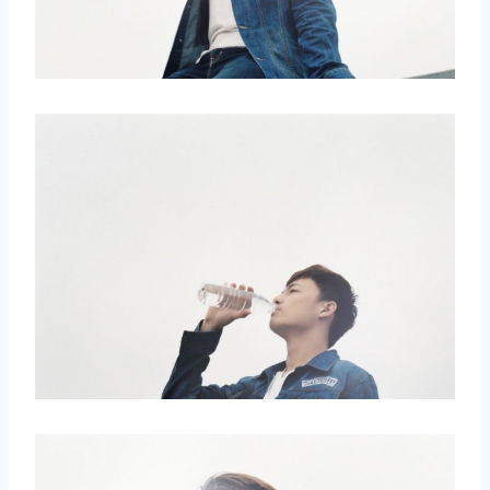
取消
搜索