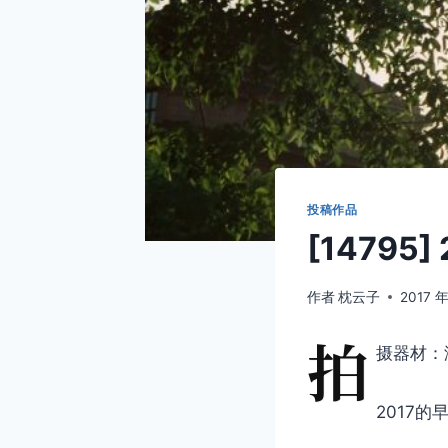
投稿作品
[14795
作者
枕云子
2017 年
拍
摄器材：
2017