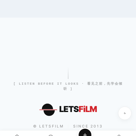
[ LISTEN BEFORE IT LOOKS · 看见之前，先学会倾
听 ]
LETS
FiLM
© LETSFILM
SINCE 2013
|