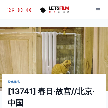
跳
胶
LETS
FiLM
'26 08 08
到
胶
片
的
味
道
片
内
的
容
味
道
LETSFILM
投稿作品
[13741] 春日·故宫//北京·
中国