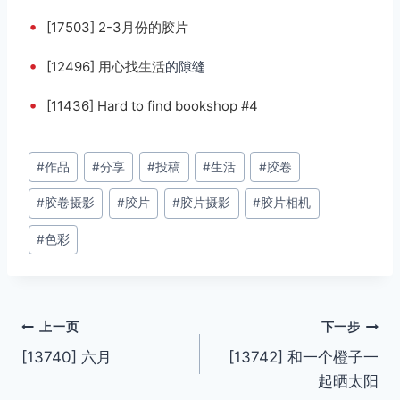
•
[17503] 2-3月份的胶片
•
[12496] 用心找
生活
的隙缝
•
[11436] Hard to find bookshop #4 ​​​​
文
#
作品
#
分享
#
投稿
#
生活
#
胶卷
章
#
胶卷摄影
#
胶片
#
胶片摄影
#
胶片相机
标
签：
#
色彩
文
上一页
下一步
[13740] 六月
[13742] 和一个橙子一
章
起晒太阳