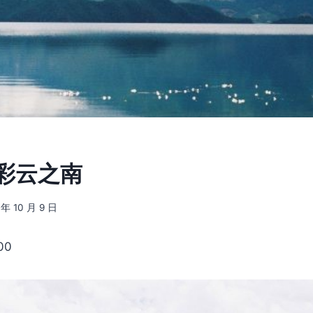
] 彩云之南
 年 10 月 9 日
00