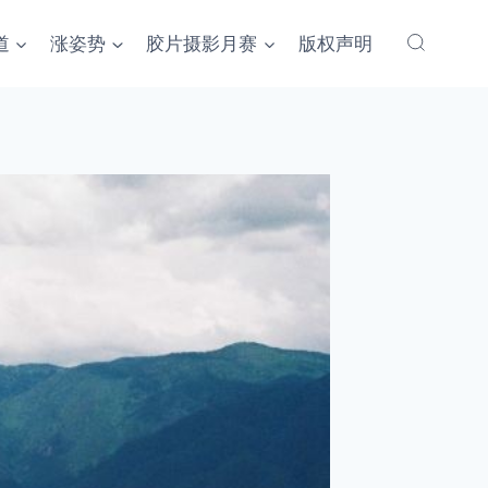
道
涨姿势
胶片摄影月赛
版权声明