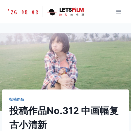
跳
胶
LETS
FiLM
'26 08 08
到
胶
片
的
味
道
片
内
的
容
味
道
LETSFILM
投稿作品
投稿作品No.312 中画幅复
古小清新