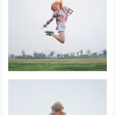
取消
搜索