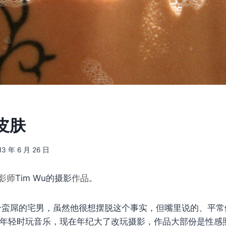
皮肤
13 年 6 月 26 日
影师
Tim Wu的摄影
作品
。
 是个蛮屌的宅男，虽然他很想摆脱这个事实，但嘴里说的、平
年轻时玩音乐，现在年纪大了改玩摄影，作品大部份是性感