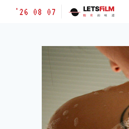
跳
胶
LETS
FiLM
'26 08 07
到
片
胶
片
的
味
道
内
的
容
味
道
LETSFILM