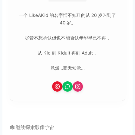
一个 LikeAKid 的名字恬不知耻的从 20 岁叫到了
40 岁。
尽管不想承认但也不能否认年华早已不再，
从 Kid 到 Kidult 再到 Adult，
竟然...毫无知觉...
🕸️ 继续探索影像宇宙