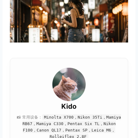
Kido
📸 常用设备：
Minolta X700，Nikon 35Ti，Mamiya
RB67，Mamiya C330，Pentax Six TL，Nikon
F100，Canon QL17，Pentax SP，Leica M6，
Rolleiflex 2.8F