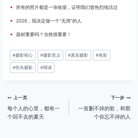
•
所有的照片都是一张收据，证明我们曾热烈地活过
•
2026，我决定做一个“无用”的人
•
器材重要吗？当然很重要！
文
#
摄影初心
#
摄影意义
#
真实摄影
#
色彩
章
#
街头摄影
#
阅读
标
签：
文
上一页
下一步
每个人的心里，都有一
一首删不掉的歌，和那
章
个回不去的夏天
个你忘不掉的人
导