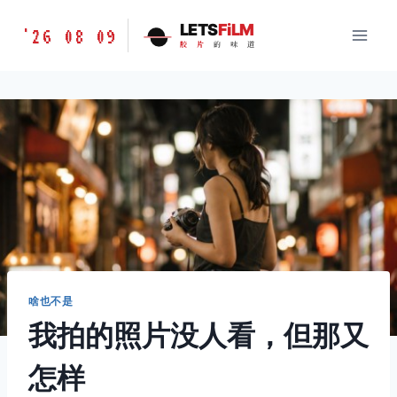
跳
胶
LETS
FiLM
'26 08 09
到
胶
片
的
味
道
片
内
的
容
味
道
LETSFILM
啥也不是
我拍的照片没人看，但那又
怎样