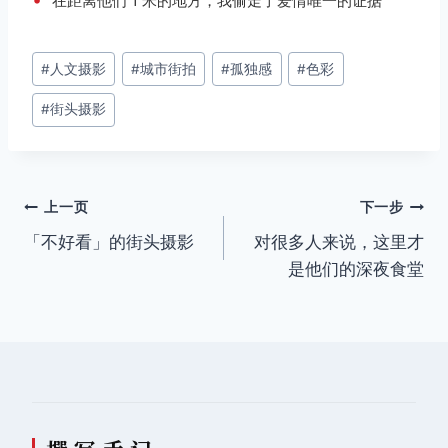
在距离他们 1 米的地方，我偷走了爱情唯一的证据
文
#
人文摄影
#
城市街拍
#
孤独感
#
色彩
章
#
街头摄影
标
签：
文
上一页
下一步
「不好看」的街头摄影
对很多人来说，这里才
章
是他们的深夜食堂
导
航