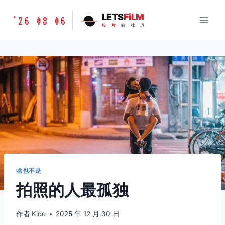
跳
胶
LETS
FiLM
'26 08 06
到
胶
片
的
味
道
片
内
的
容
味
道
LETSFILM
啥也不是
拍照的人最孤独
作者
Kido
2025 年 12 月 30 日