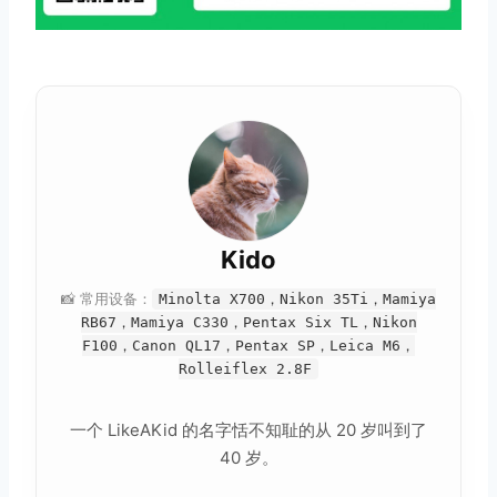
Kido
📸 常用设备：
Minolta X700，Nikon 35Ti，Mamiya
RB67，Mamiya C330，Pentax Six TL，Nikon
F100，Canon QL17，Pentax SP，Leica M6，
Rolleiflex 2.8F
一个 LikeAKid 的名字恬不知耻的从 20 岁叫到了
40 岁。