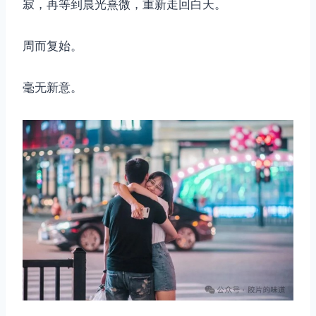
寂，再等到晨光熹微，重新走回白天。
周而复始。
毫无新意。