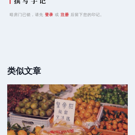
撰 写 手 记
暗房门已锁，请先
登录
或
注册
后留下您的印记。
类似文章