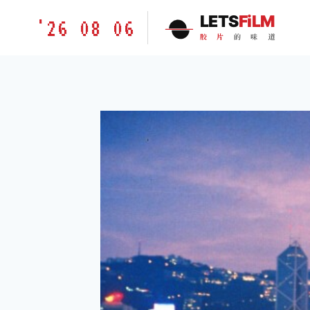
跳
胶
LETS
FiLM
'26 08 06
到
片
胶
片
的
味
道
内
的
容
味
道
LETSFILM