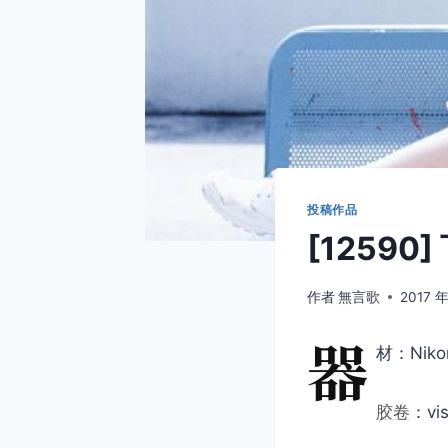
投稿作品
[12590
作者
無言歌
2017 年
器
材：Niko
胶卷
：vis