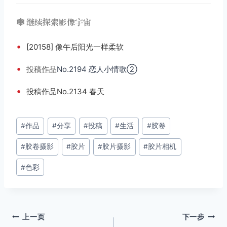
🕸️ 继续探索影像宇宙
•
[20158] 像午后阳光一样柔软
•
投稿
作品
No.2194 恋人小情歌②
•
投稿作品No.2134 春天
文
#
作品
#
分享
#
投稿
#
生活
#
胶卷
章
#
胶卷摄影
#
胶片
#
胶片摄影
#
胶片相机
标
签：
#
色彩
文
上一页
下一步