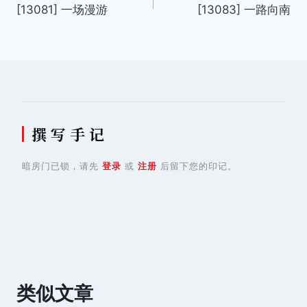
[13081] 一场漫游
[13083] 一路向南
章
导
航
撰 写 手 记
暗房门已锁，请先
登录
或
注册
后留下您的印记。
类似文章