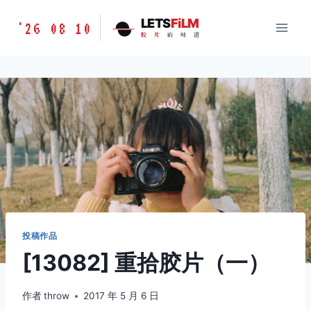
跳
胶
LETS
FiLM
'26 08 10
到
胶
片
的
味
道
片
内
的
容
味
道
LETSFILM
投稿作品
[13082] 重拾胶片（一）
作者
throw
2017 年 5 月 6 日