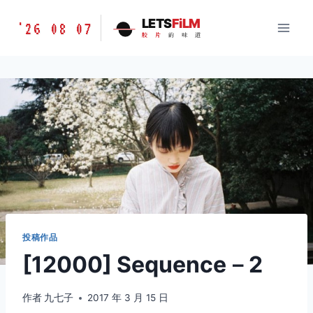
跳
胶
LETS
FiLM
'26 08 07
到
胶
片
的
味
道
片
内
的
容
味
道
LETSFILM
投稿作品
[12000] Sequence－2
作者
九七子
2017 年 3 月 15 日