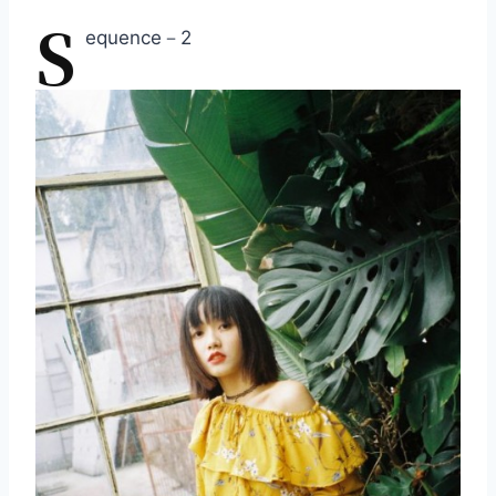
S
equence－2