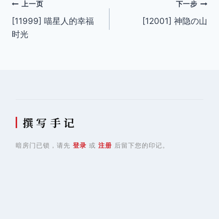
文
上一页
下一步
[11999] 喵星人的幸福
[12001] 神隐の山
章
时光
导
航
撰 写 手 记
暗房门已锁，请先
登录
或
注册
后留下您的印记。