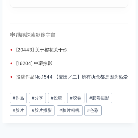
🕸️ 继续探索影像宇宙
•
[20443] 关于樱花关于你
•
[16204] 中環掠影
•
投稿
作品
No.1544 【麦田／二】所有执念都是因为热爱
文
#
作品
#
分享
#
投稿
#
胶卷
#
胶卷摄影
章
#
胶片
#
胶片摄影
#
胶片相机
#
色彩
标
签：