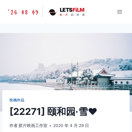
跳
胶
LETS
FiLM
'26 08 09
到
胶
片
的
味
道
片
内
的
容
味
道
LETSFILM
投稿作品
[22271] 颐和园·雪❤️
作者
胶片映画工作室
2020 年 4 月 29 日