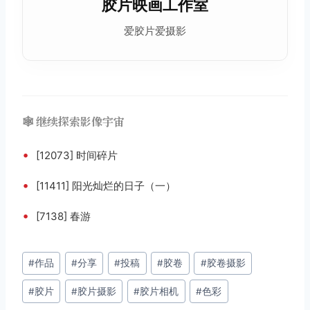
胶片映画工作室
爱胶片爱摄影
🕸️ 继续探索影像宇宙
•
[12073] 时间碎片
•
[11411] 阳光灿烂的日子（一）
•
[7138] 春游
文
#
作品
#
分享
#
投稿
#
胶卷
#
胶卷摄影
章
#
胶片
#
胶片摄影
#
胶片相机
#
色彩
标