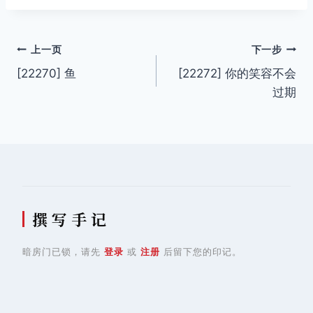
签：
文
上一页
下一步
[22270] 鱼
[22272] 你的笑容不会
章
过期
导
航
撰 写 手 记
暗房门已锁，请先
登录
或
注册
后留下您的印记。