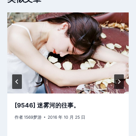
[9546] 迷雾河的往事。
作者
1569梦游
2016 年 10 月 25 日