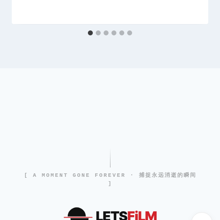
[ A MOMENT GONE FOREVER · 捕捉永远消逝的瞬间
]
LETS
FiLM