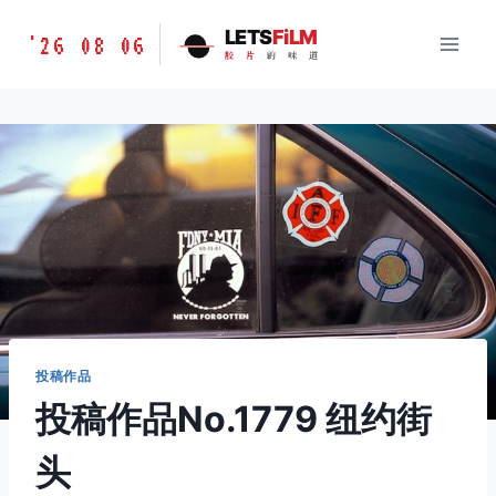
跳
胶
LETS
FiLM
'26 08 06
到
胶
片
的
味
道
片
内
的
容
味
道
LETSFILM
投稿作品
投稿作品No.1779 纽约街
头