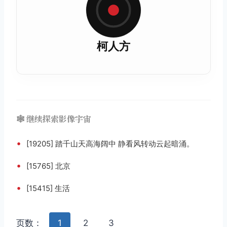
柯人方
🕸️ 继续探索影像宇宙
•
[19205] 踏千山天高海阔中 静看风转动云起暗涌。
•
[15765] 北京
•
[15415] 生活
页数：
1
2
3