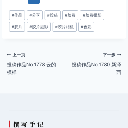
文
#
作品
#
分享
#
投稿
#
胶卷
#
胶卷摄影
章
#
胶片
#
胶片摄影
#
胶片相机
#
色彩
标
签：
文
上一页
下一步
投稿作品No.1778 云的
投稿作品No.1780 新泽
章
模样
西
导
航
撰 写 手 记