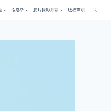
道
涨姿势
胶片摄影月赛
版权声明