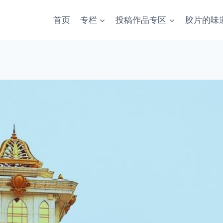
首页
专栏
投稿作品专区
胶片的味