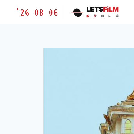
跳
胶
LETS
FiLM
'26 08 06
到
片
胶
片
的
味
道
内
的
容
味
道
LETSFILM