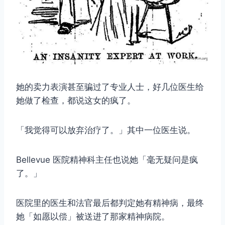
她的卖力表演甚至骗过了专业人士，好几位医生给
她做了检查，都说这女的疯了。
「我觉得可以放弃治疗了。」其中一位医生说。
Bellevue 医院精神科主任也说她「毫无疑问是疯
了。」
医院里的医生和法官最后都判定她有精神病，最终
她「如愿以偿」被送进了那家精神病院。