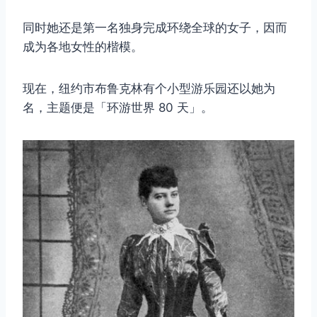
同时她还是第一名独身完成环绕全球的女子，因而
成为各地女性的楷模。
现在，纽约市布鲁克林有个小型游乐园还以她为
名，主题便是「环游世界 80 天」。