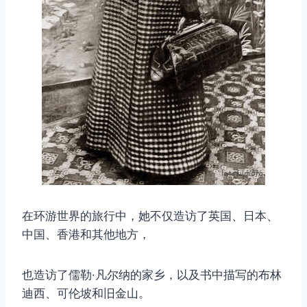
在环游世界的旅行中，她不仅造访了英国、日本、
中国、香港和其他地方，
也造访了儒勒·凡尔纳的家乡，以及书中描写的布林
迪西、可伦坡和旧金山。