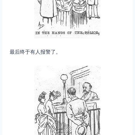
最后终于有人报警了。