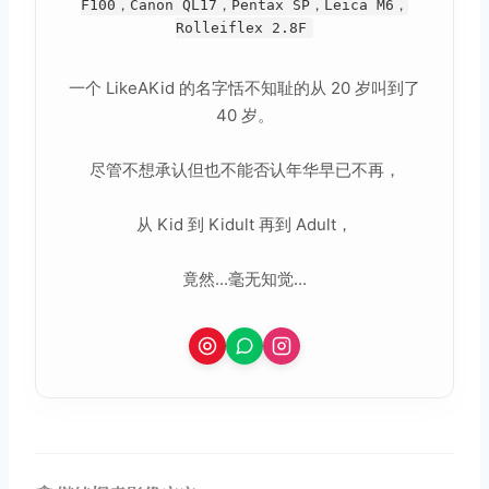
F100，Canon QL17，Pentax SP，Leica M6，
Rolleiflex 2.8F
一个 LikeAKid 的名字恬不知耻的从 20 岁叫到了
40 岁。
尽管不想承认但也不能否认年华早已不再，
从 Kid 到 Kidult 再到 Adult，
竟然...毫无知觉...