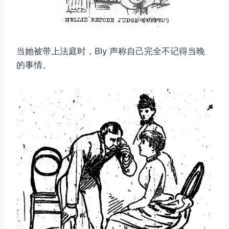
当她被带上法庭时，Bly 声称自己完全不记得当晚
的事情。