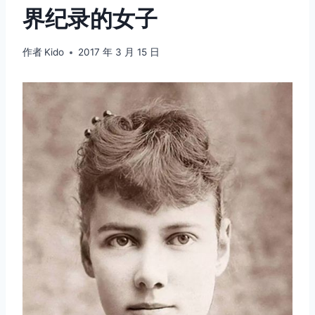
界纪录的女子
作者
Kido
2017 年 3 月 15 日