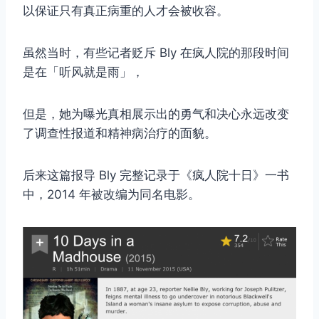
以保证只有真正病重的人才会被收容。
虽然当时，有些记者贬斥 Bly 在疯人院的那段时间
是在「听风就是雨」，
但是，她为曝光真相展示出的勇气和决心永远改变
了调查性报道和精神病治疗的面貌。
后来这篇报导 Bly 完整记录于《疯人院十日》一书
中，2014 年被改编为同名电影。