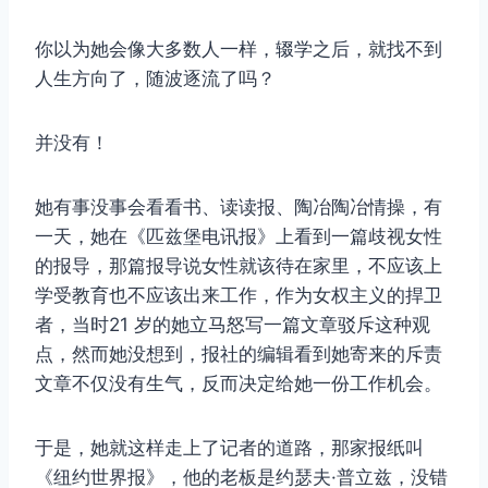
你以为她会像大多数人一样，辍学之后，就找不到
人生方向了，随波逐流了吗？
并没有！
她有事没事会看看书、读读报、陶冶陶冶情操，有
一天，她在《匹兹堡电讯报》上看到一篇歧视女性
的报导，那篇报导说女性就该待在家里，不应该上
学受教育也不应该出来工作，作为女权主义的捍卫
者，当时21 岁的她立马怒写一篇文章驳斥这种观
点，然而她没想到，报社的编辑看到她寄来的斥责
文章不仅没有生气，反而决定给她一份工作机会。
于是，她就这样走上了记者的道路，那家报纸叫
《纽约世界报》，他的老板是约瑟夫·普立兹，没错