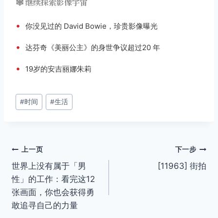
🕸️ 继续探索影像宇宙
•
你没见过的 David Bowie，珍贵影像曝光
•
达芬奇《美丽公主》的身世争议超过20 年
•
19岁的安吉丽娜朱莉
文
#
时间
#
生活
章
标
签：
文
上一页
下一步
世界上没有属于「男
[11963] 街拍
章
性」的工作：看完这12
导
张画面，你也会获得勇
敢追寻自己的力量
航