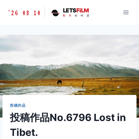
跳
胶
LETS
FiLM
'26 08 10
到
胶
片
的
味
道
片
内
的
容
味
道
LETSFILM
投稿作品
投稿作品No.6796 Lost in
Tibet.