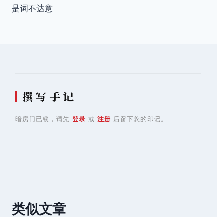
导
是词不达意
航
撰 写 手 记
暗房门已锁，请先
登录
或
注册
后留下您的印记。
类似文章